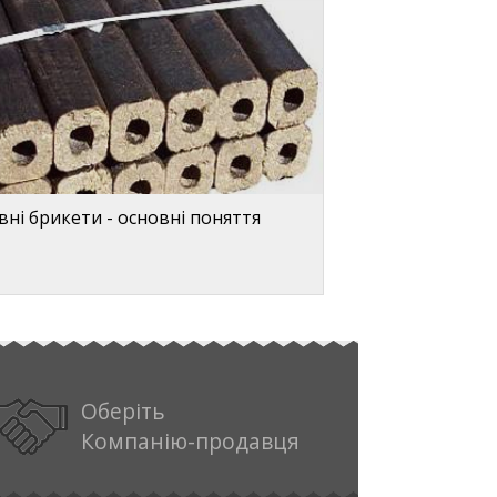
ні брикети - основні поняття
Оберіть
Компанію-продавця