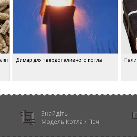
елет
Димар для твердопаливного котла
Палив
Знайдіть
Модель Котла / Печі