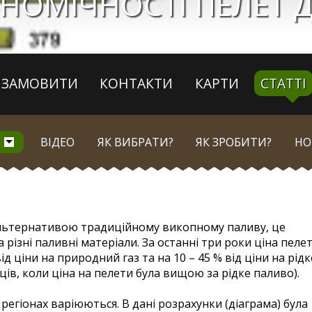
ОНОМІЧНОСТІ ПЕЛЕТ 
ЗАМОВИТИ
КОНТАКТИ
КАРТИ
СТАТТІ
ВІДЕО
ЯК ВИБРАТИ?
ЯК ЗРОБИТИ?
НО
льтернативою традиційному викопному паливу, це
 різні паливні матеріали. За останні три роки ціна пеле
д ціни на природний газ та на 10 – 45 % від ціни на рідк
ів, коли ціна на пелети була вищою за рідке паливо).
 регіонах варіюються. В дані розрахунки (діаграма) була