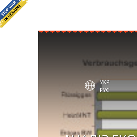
УКР
РУС