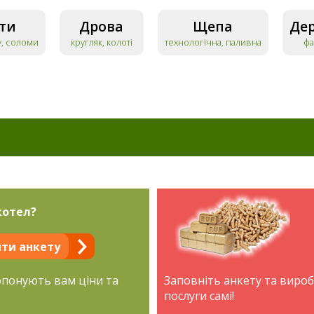
ти
Дрова
Щепа
Дер
у, соломи
кругляк, колоті
технологічна, паливна
фа
котел?
ти анкету
опонують вам ціни та
Заповніть анкету та виро
послуги самі!