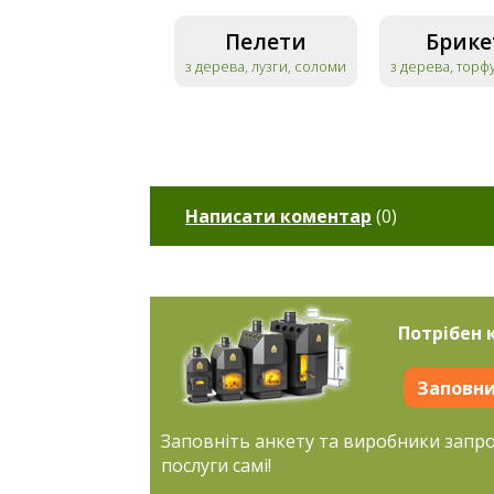
Пелети
Брике
з дерева, лузги, соломи
з дерева, торф
Написати коментар
(
0
)
Потрібен 
Заповни
Заповніть анкету та виробники запр
послуги самі!