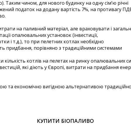
о). Таким чином, для нового будинку на одну сім’ю річні
ижений податок на додану вартість 7%, на противагу ПД
во.
итрати на паливний матеріал, але враховувати і загальн
тації опалювальних установок (інвестиції,
тки і т.д.), то при пелетних котлах необхідно
сть придбання, порівняно з традиційними системами
ки кількість котлів на пелетах на ринку опалювальних си
вестицій, які діють у Європі, витрати на придбання ен
стою та економічно вигідною альтернативою традиційн
КУПИТИ БІОПАЛИВО