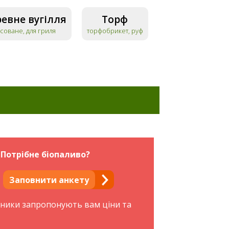
евне вугілля
Торф
соване, для гриля
торфобрикет, руф
Потрібне біопаливо?
Заповнити анкету
бники запропонують вам ціни та