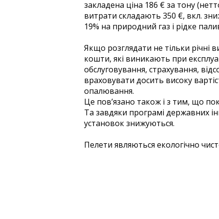
закладена ціна 186 € за тону (нетт
витрати складають 350 €, вкл. зн
19% на природний газ і рідке пали
Якщо розглядати не тільки річні в
кошти, які виникають при експлуа
обслуговування, страхування, відсо
враховувати досить високу варті
опалювання.
Це пов’язано також і з тим, що по
Та завдяки програмі державних ін
установок знижуються.
Пелети являються екологічно чи