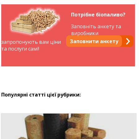
Потрібне біопаливо?
Заповніть анкету та
виробники
Заповнити анкету
запропонують вам ціни
та послуги самі!
Популярні статті цієї рубрики: