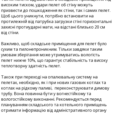
високим тиском, удари пелет об стіну можуть
призвести до пошкодження як стіни, так і самих пелет.
Щоб цього уникнути, потрібно встановити на
протилежній від патрубка загрузки стіні горизонтальні
захисні протиударні мати, на відстані близько 20 см
від стіни.
Важливо, щоб складське приміщення для пелет було
сухим та пилонепроникним. Тільки завдяки таким
умовам зберігання може утримуватись вологість
пелет нижче 10%, що гарантує стабільність та високу
теплотворну здатність пелет.
Також при переході на опалювальну систему на
пелетах, необхідно, як і при нових газових котлах та
котлах на рідкому паливі, переконструювати димову
трубу. Вона повинна бути у вогнестійкому та
вологостійкому виконанні. Рекомендується перед
плануванням складського та котельного приміщень
отримати інформацію від адміністративного органу