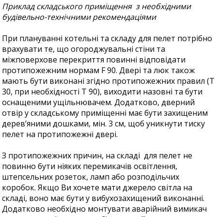
Приклад складського приміщення
з необхідними
будівельно-технічними рекомендаціями
При плануванні котельні та складу для пелет потрібно
врахувати те, що огороджувальні стіни та
міжповерхове перекриття повинні відповідати
протипожежним нормам F 90. Двері та люк також
мають бути виконані згідно протипожежних правил (Т
30, при необхідності Т 90), виходити назовні та бути
оснащеними ущільнювачем. Додатково, дверний
отвір у складському приміщенні має бути захищеним
дерев’яними дошками, мін. 3 см, щоб уникнути тиску
пелет на протипожежні двері.
З протипожежних причин, на складі для пелет не
повинно бути ніяких перемикачів освітлення,
штепсельних розеток, ламп або розподільчих
коробок. Якщо Ви хочете мати джерело світла на
складі, воно має бути у вибухозахищений виконанні.
Додатково необхідно монтувати аварійний вимикач