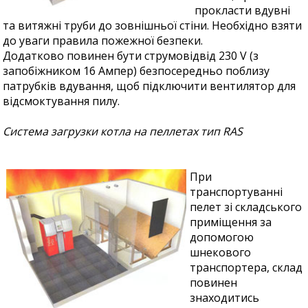
прокласти вдувні
та витяжні труби до зовнішньої стіни. Необхідно взяти
до уваги правила пожежної безпеки.
Додатково повинен бути струмовідвід 230 V (з
запобіжником 16 Ампер) безпосередньо поблизу
патрубків вдування, щоб підключити вентилятор для
відсмоктування пилу.
Система загрузки котла на пеллетах тип RAS
При
транспортуванні
пелет зі складського
приміщення за
допомогою
шнекового
транспортера, склад
повинен
знаходитись