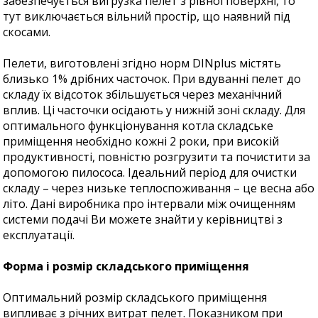
забезпечується вигрузка пелет з рівної поверхні, то
тут виключається вільний простір, що наявний під
скосами.
Пелети, виготовлені згідно норм DINplus містять
близько 1% дрібних часточок. При вдуванні пелет до
складу їх відсоток збільшується через механічний
вплив. Ці часточки осідають у нижній зоні складу. Для
оптимального функціонування котла складське
приміщення необхідно кожні 2 роки, при високій
продуктивності, повністю розгрузити та почистити за
допомогою пилососа. Ідеальний період для очистки
складу – через низьке теплоспоживання – це весна або
літо. Дані виробника про інтервали між очищенням
системи подачі Ви можете знайти у керівництві з
експлуатації.
Форма і розмір складського приміщення
Оптимальний розмір складського приміщення
випливає з річних витрат пелет. Показником при