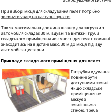
всмоктувальної системи
При виборі місця для складування пелет потрібно
звернути увагу на наступні пункти:
Так як максимальна довжина шлангу для загрузки з
автомобіля складає 30 м, вдувні та витяжні труби
складського приміщення чи ємності для пелет повинні
знаходитись на відстані макс. 30 м до місця під’їзду
автомобіля-цистерни
Приклади складського приміщення для пелет
Патрубки вдування
повинні бути
доступними ззовні.
Якщо складське
приміщення не
межує з
зовнішньою
стіною, треба