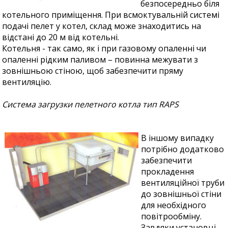
безпосередньо біля
котельного приміщення. При всмоктувальній системі
подачі пелет у котел, склад може знаходитись на
відстані до 20 м від котельні.
Котельня - так само, як і при газовому опаленні чи
опаленні рідким паливом – повинна межувати з
зовнішньою стіною, щоб забезпечити пряму
вентиляцію.
Система загрузки пелетного котла тип RAPS
В іншому випадку
потрібно додатково
забезпечити
прокладення
вентиляційної труби
до зовнішньої стіни
для необхідного
повітрообміну.
Завдяки установці