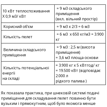
= 9 м3 складського
10 кВт теплоспоживання
приміщення
Х 0,9 м3/ кВт
(вкл.. вільний простір)
Корисний об’єм
= 9 м3 х 2/3 = 6 м3
= 6 м3 х 650 кг/м3 = 3.900
Кількість пелет
кг
= 9 м3 : 2,5 м (висота
Величина складського
приміщення)
приміщення
= 3,6 м3 площа основи
= 3.900 кг х 5 кВтгод/ кг
Кількість потенціальної
= 19.500 кВт (відповідає
енергії
2.000 л
на складі
рідкого палива )
Як показала практика, при шнековій системі подачі
приміщення для складування пелет повинно бути
вузьким і прямокутним, щоб було якомога менше