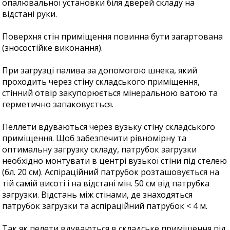
опалювальної установки біля дверей складу на
відстані руки.
Поверхня стін приміщення повинна бути загартована
(зносостійке виконання).
При загрузці палива за допомогою шнека, який
проходить через стіну складського приміщення,
стінний отвір закупорюється мінеральною ватою та
герметично запаковується.
Пеллети вдуваються через вузьку стіну складського
приміщення. Щоб забезпечити рівномірну та
оптимальну загрузку складу, патрубок загрузки
необхідно монтувати в центрі вузької стіни під стелею
(бл. 20 см). Аспіраційний патрубок розташовується на
тій самій висоті і на відстані мін. 50 см від патрубка
загрузки. Відстань між стінами, де знаходяться
патрубок загрузки та аспіраційний патрубок < 4 м.
Так як пелети вдуваються в складське приміщення під