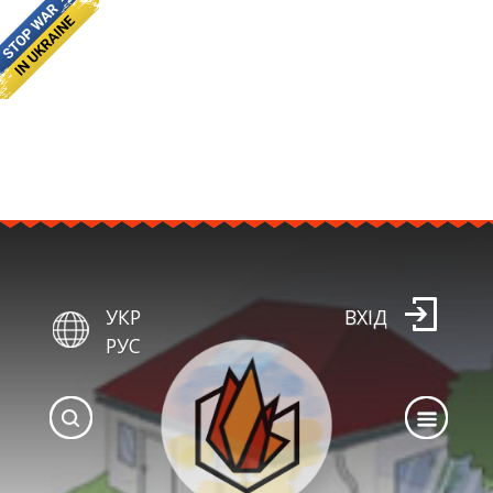
УКР
ВХІД
РУС