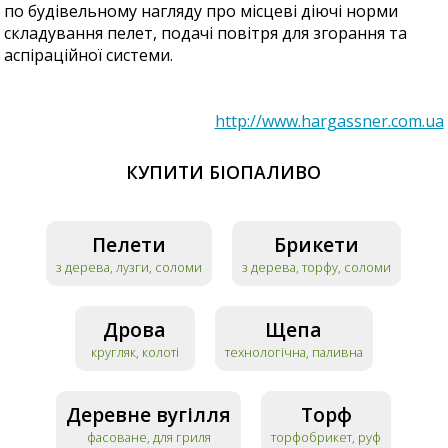
по будівельному нагляду про місцеві діючі норми
складування пелет, подачі повітря для згорання та
аспіраційної системи.
http://www.hargassner.com.ua
КУПИТИ БІОПАЛИВО
Пелети
Брикети
з дерева, лузги, соломи
з дерева, торфу, соломи
Дрова
Щепа
кругляк, колоті
технологічна, паливна
Деревне вугілля
Торф
фасоване, для гриля
торфобрикет, руф