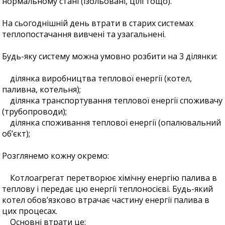
нормальному стані (ізольовані, цілі тощо).
На сьогоднішній день втрати в старих системах
теплопостачання вивчені та узагальнені.
Будь-яку систему можна умовно розбити на 3 ділянки:
ділянка виробництва теплової енергії (котел,
паливна, котельня);
ділянка транспортування теплової енергії споживачу
(трубопроводи);
ділянка споживання теплової енергії (опалювальний
об’єкт);
Розглянемо кожну окремо:
Котлоагрегат перетворює хімічну енергію палива в
теплову і передає цю енергії теплоносієві. Будь-який
котел обов’язково втрачає частину енергії палива в
цих процесах.
Основні втрати це: