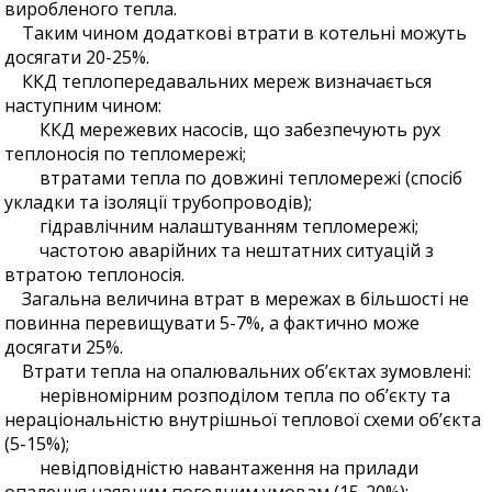
виробленого тепла.
Таким чином додаткові втрати в котельні можуть
досягати 20-25%.
ККД теплопередавальних мереж визначається
наступним чином:
ККД мережевих насосів, що забезпечують рух
теплоносія по тепломережі;
втратами тепла по довжині тепломережі (спосіб
укладки та ізоляції трубопроводів);
гідравлічним налаштуванням тепломережі;
частотою аварійних та нештатних ситуацій з
втратою теплоносія.
Загальна величина втрат в мережах в більшості не
повинна перевищувати 5-7%, а фактично може
досягати 25%.
Втрати тепла на опалювальних об’єктах зумовлені:
нерівномірним розподілом тепла по об’єкту та
нераціональністю внутрішньої теплової схеми об’єкта
(5-15%);
невідповідністю навантаження на прилади
опалення наявним погодним умовам (15-20%);