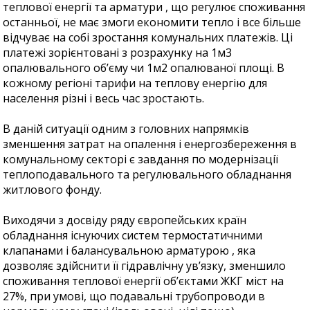
теплової енергії та арматури , що регулює споживання
останньої, не має змоги економити тепло і все більше
відчуває на собі зростання комунальних платежів. Ці
платежі зорієнтовані з розрахунку на 1м3
опалювального об’єму чи 1м2 опалюваної площі. В
кожному регіоні тарифи на теплову енергію для
населення різні і весь час зростають.
В даній ситуації одним з головних напрямків
зменшення затрат на опалення і енергозбереження в
комунальному секторі є завдання по модернізації
теплоподавального та регулювального обладнання
житлового фонду.
Виходячи з досвіду ряду європейських країн
обладнання існуючих систем термостатичними
клапанами і балансувальною арматурою , яка
дозволяє здійснити її гідравлічну ув’язку, зменшило
споживання теплової енергії об’єктами ЖКГ міст на
27%, при умові, що подавальні трубопроводи в