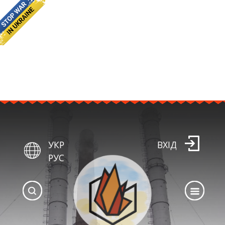
УКР
ВХІД
РУС