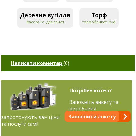
Деревне вугілля
Торф
фасоване, для гриля
торфобрикет, руф
Написати коментар
(
0
)
Потрібен котел?
Заповніть анкету та
виробники
Заповнити анкету
запропонують вам ціни
та послуги самі!