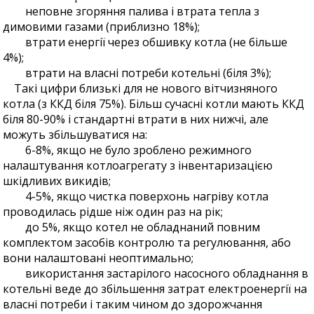
неповне згоряння палива і втрата тепла з
димовими газами (приблизно 18%);
втрати енергії через обшивку котла (не більше
4%);
втрати на власні потреби котельні (біля 3%);
Такі цифри близькі для не нового вітчизняного
котла (з ККД біля 75%). Більш сучасні котли мають ККД
біля 80-90% і стандартні втрати в них нижчі, але
можуть збільшуватися на:
6-8%, якщо не було зроблено режимного
налаштування котлоагрегату з інвентаризацією
шкідливих викидів;
4-5%, якщо чистка поверхонь нагріву котла
проводилась рідше ніж один раз на рік;
до 5%, якщо котел не обладнаний повним
комплектом засобів контролю та регулювання, або
вони налаштовані неоптимально;
використання застарілого насосного обладнання в
котельні веде до збільшення затрат електроенергії на
власні потреби і таким чином до здорожчання