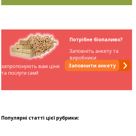
Потрібне біопаливо?
Заповніть анкету та
виробники
Заповнити анкету
запропонують вам ціни
та послуги самі!
Популярні статті цієї рубрики: