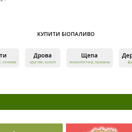
КУПИТИ БІОПАЛИВО
ти
Дрова
Щепа
Дер
у, соломи
кругляк, колоті
технологічна, паливна
фа