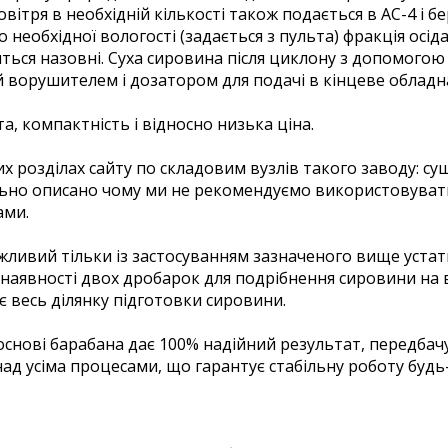
ітря в необхідній кількості також подається в АС-4 і бе
 необхідної вологості (задається з пульта) фракція осід
ться назовні. Суха сировина після циклону з допомого
й ворушителем і дозатором для подачі в кінцеве обладн
а, компактність і відносно низька ціна.
 розділах сайту по складовим вузлів такого заводу: суш
ально описано чому ми не рекомендуємо використовуват
ами.
жливий тільки із застосуванням зазначеного вище устат
аявності двох дробарок для подрібнення сировини на в
є весь ділянку підготовки сировини.
 основі барабана дає 100% надійний результат, передбач
ад усіма процесами, що гарантує стабільну роботу будь-