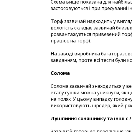
Схема вище показана для найбільш
застосовуються і при пресуванні і
Торф зазвичай надходить у вигляді
вологість складає зазвичай близько
розвантажується привезений торф
працює на торфі.
На заводі виробника багаторазово
завданням, проте всі тести були 
Солома
Солома зазвичай знаходиться у ве
етапу сушки можна уникнути, якщо
на полях. У цьому випадку головн
використовують шредер, який ріж
Лушпиння соняшнику та інші с /
Зазвичай готові до пресування "як 