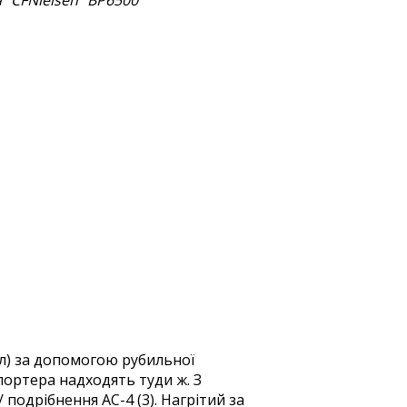
 "CFNielsen" BP6500
ол) за допомогою рубильної
портера надходять туди ж. З
 подрібнення АС-4 (3). Нагрітий за