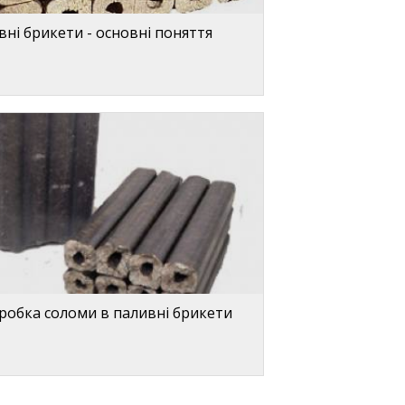
ні брикети - основні поняття
робка соломи в паливні брикети