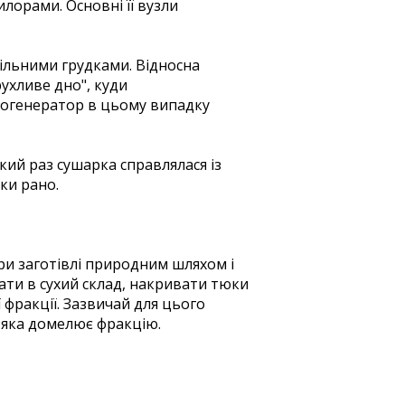
лорами. Основні її вузли
щільними грудками. Відносна
рухливе дно", куди
логенератор в цьому випадку
кий раз сушарка справлялася із
ки рано.
ри заготівлі природним шляхом і
ати в сухий склад, накривати тюки
фракції. Зазвичай для цього
 яка домелює фракцію.