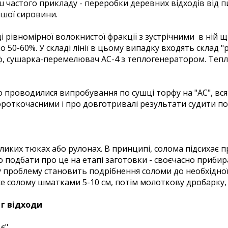
 частого прикладу - переробки деревних відходів від пи
ншої сировини.
 рівномірної волокнистої фракції з зустрічними в ній 
 50-60%. У складі лінії в цьому випадку входять склад "
, сушарка-перемелювач АС-4 з теплогенератором. Теп
 проводилися випробування по сушці торфу на "АС", вся
короткочасними і про довготривалі результати судити по
ликих тюках або рулонах. В принципі, солома підсихає п
 подбати про це на етапі заготовки - своєчасно прибир
у проблему становить подрібнення соломи до необхідної 
е солому шматками 5-10 см, потім молоткову дробарку,
 г відходи
є".