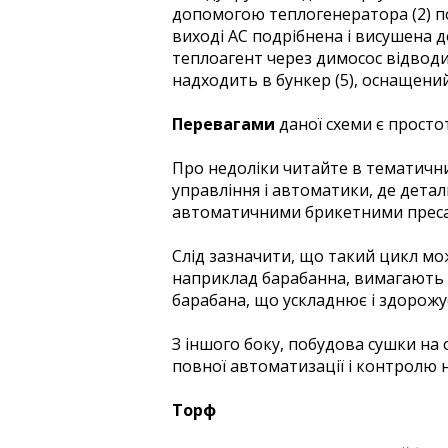
допомогою теплогенератора (2) пов
виході АС подрібнена і висушена до
теплоагент через димосос відводи
надходить в бункер (5), оснащени
Перевагами
даної схеми є простот
Про недоліки читайте в тематичних
управління і автоматики, де дет
автоматичними брикетними прес
Слід зазначити, що такий цикл мо
наприклад барабанна, вимагають н
барабана, що ускладнює і здорожу
З іншого боку, побудова сушки на
повної автоматизації і контролю н
Торф