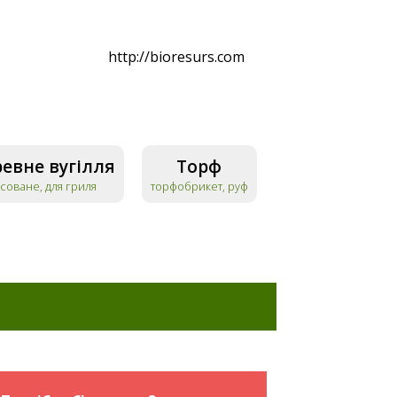
http://bioresurs.com
евне вугілля
Торф
соване, для гриля
торфобрикет, руф