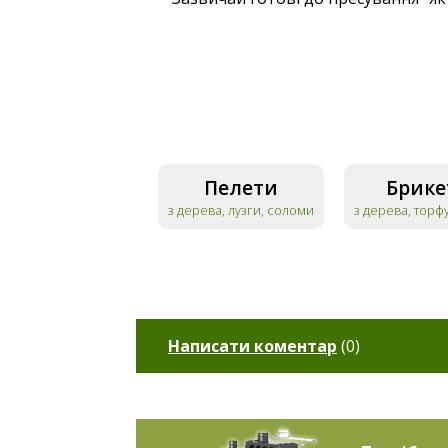
Пелети
Брике
з дерева, лузги, соломи
з дерева, торф
Написати коментар
(
0
)