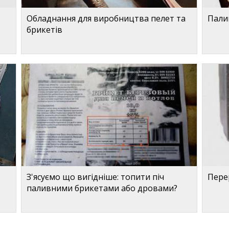
Обладнання для виробництва пелет та
Палив
брикетів
З'ясуємо що вигідніше: топити піч
Пере
паливними брикетами або дровами?