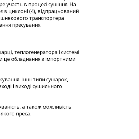
ре участь в процесі сушіння. На
ає в циклоні (4), відпрацьований
ю шнекового транспортера
ання пресування.
арці, теплогенератора і системі
и це обладнання з імпортними
кування. Інші типи сушарок,
ході і виході сушильного
уваність, а також можливість
якого преса.