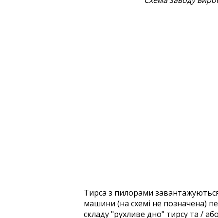
Схема заводу вироб
Тирса з пилорами завантажуються в
машини (на схемі не позначена) п
складу "рухливе дно" тирсу та / аб