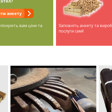
котел?
ти анкету
опонують вам ціни та
Заповніть анкету та виро
послуги самі!