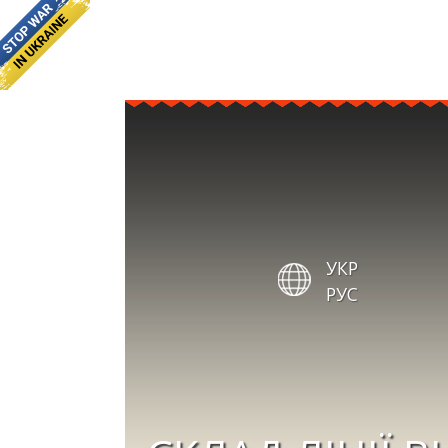
УКР
РУС