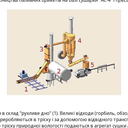
ництва паливних брикетів на базі сушарки "АС-4" і преса
 склад "рухливе дно" (1). Великі відходи (горбиль, обз
ереробляються в тріску і за допомогою відвідного транс
о тріску природної вологості подаються в агрегат сушки /