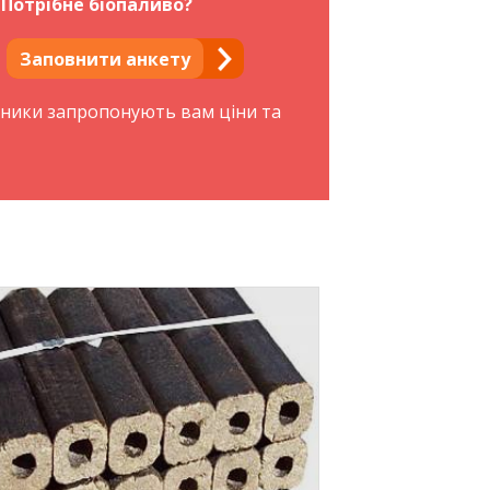
Потрібне біопаливо?
Заповнити анкету
бники запропонують вам ціни та