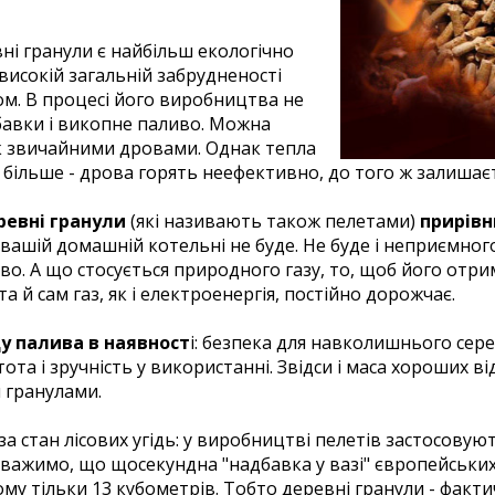
вні гранули є найбільш екологічно
исокій загальній забрудненості
м. В процесі його виробництва не
обавки і викопне паливо. Можна
к звичайними дровами. Однак тепла
більше - дрова горять неефективно, до того ж залишаєт
евні гранули
(які називають також пелетами)
прирівн
 вашій домашній котельні не буде. Не буде і неприємного
. А що стосується природного газу, то, щоб його отри
 й сам газ, як і електроенергія, постійно дорожчає.
у палива в наявност
і: безпека для навколишнього се
ота і зручність у використанні. Звідси і маса хороших від
 гранулами.
 стан лісових угідь: у виробництві пелетів застосовуют
ажимо, що щосекундна "надбавка у вазі" європейських і 
ому тільки 13 кубометрів. Тобто деревні гранули - факт