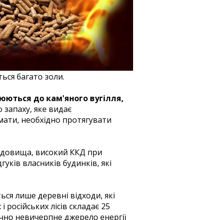
ься багато золи.
юються до кам'яного вугілля,
 запаху, яке видає
мати, необхідно протягувати
редовища, високий ККД при
гуків власників будинків, які
ься лише деревні відходи, які
російських лісів складає 25
ично невичерпне джерело енергії