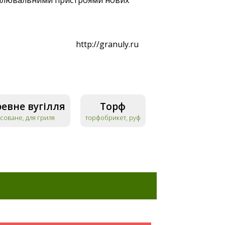
опалювальними пристроями нових
http://granuly.ru
евне вугілля
Торф
соване, для гриля
торфобрикет, руф