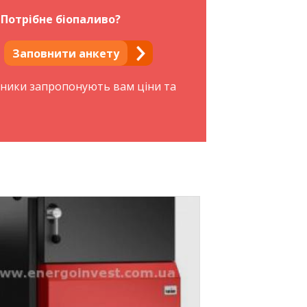
Потрібне біопаливо?
Заповнити анкету
бники запропонують вам ціни та