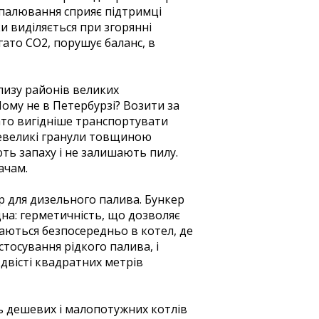
х спалювання сприяє підтримці
и виділяється при згорянні
гато CO2, порушує баланс, в
лизу районів великих
ому не в Петербурзі? Возити за
агато вигідніше транспортувати
невеликі гранули товщиною
ють запаху і не залишають пилу.
ачам.
р для дизельного палива. Бункер
на: герметичність, що дозволяє
аються безпосередньо в котел, де
стосування рідкого палива, і
 двісті квадратних метрів
ь дешевих і малопотужних котлів