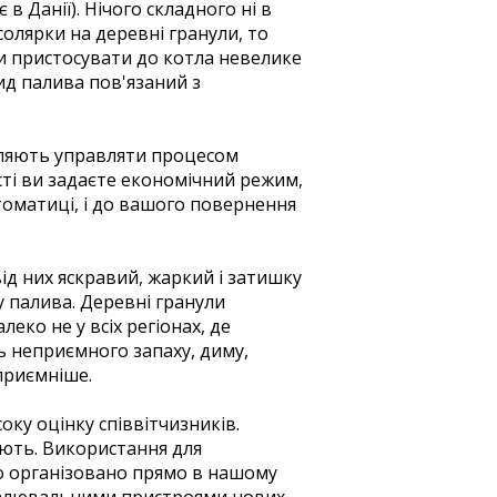
 в Данії). Нічого складного ні в
солярки на деревні гранули, то
и пристосувати до котла невелике
ид палива пов'язаний з
оляють управляти процесом
ості ви задаєте економічний режим,
томатиці, і до вашого повернення
ід них яскравий, жаркий і затишку
 палива. Деревні гранули
еко не у всіх регіонах, де
ь неприємного запаху, диму,
 приємніше.
ку оцінку співвітчизників.
ують. Використання для
во організовано прямо в нашому