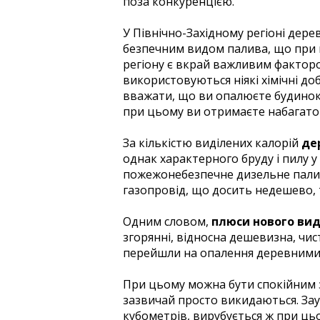
поза конкуренцією.
У Північно-Західному регіоні дере
безпечним видом палива, що при в
регіону є вкрай важливим факторо
використовуються ніякі хімічні д
вважати, що ви опалюєте будино
при цьому ви отримаєте набагато 
За кількістю виділених калорій
дер
однак характерного бруду і пилу у
пожежонебезпечне дизельне паливо
газопровід, що досить недешево, та
Одним словом,
плюси нового вид
згорянні, відносна дешевизна, чист
перейшли на опалення деревними
При цьому можна бути спокійним за
зазвичай просто викидаються. Заув
кубометрів, вирубується ж при ць