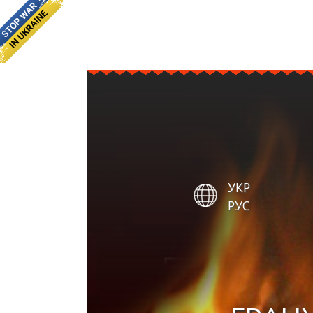
УКР
РУС