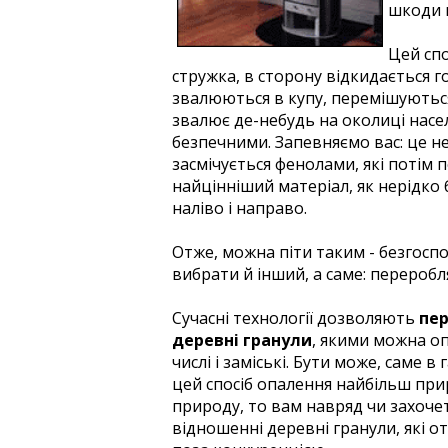
шкоди 
Цей спо
стружка, в сторону відкидається го
звалюються в купу, перемішуються 
звалює де-небудь на околиці насе
безпечними. Запевняємо вас: це н
засмічується фенолами, які потім 
найцінніший матеріал, як нерідко 
наліво і направо.
Отже, можна піти таким - безгос
вибрати й інший, а саме: переробл
Сучасні технології дозволяють
пер
деревні гранули
, якими можна о
числі і заміські. Бути може, саме 
цей спосіб опалення найбільш при
природу, то вам навряд чи захочет
відношенні деревні гранули, які о