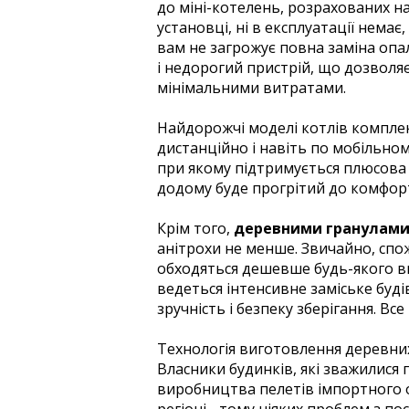
до міні-котелень, розрахованих на д
установці, ні в експлуатації немає
вам не загрожує повна заміна опа
і недорогий пристрій, що дозволяє
мінімальними витратами.
Найдорожчі моделі котлів компл
дистанційно і навіть по мобільном
при якому підтримується плюсова 
додому буде прогрітий до комфор
Крім того,
деревними гранулами м
анітрохи не менше. Звичайно, спо
обходяться дешевше будь-якого виду
ведеться інтенсивне заміське буді
зручність і безпеку зберігання. В
Технологія виготовлення деревних 
Власники будинків, які зважилися
виробництва пелетів імпортного о