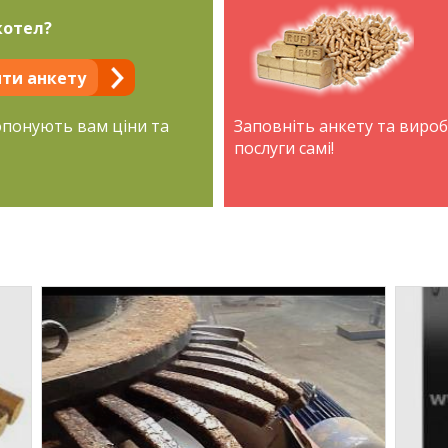
котел?
ти анкету
опонують вам ціни та
Заповніть анкету та виро
послуги самі!