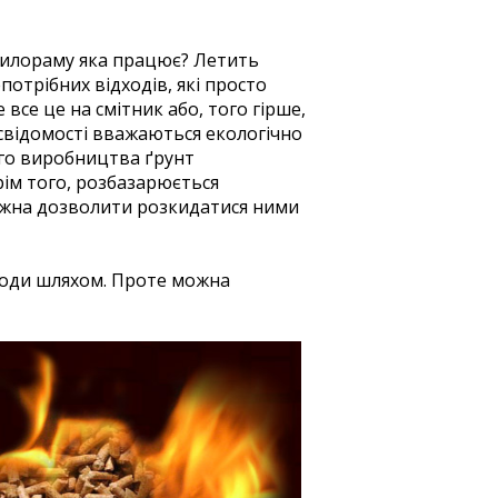
 пилораму яка працює? Летить
потрібних відходів, які просто
все це на смітник або, того гірше,
 свідомості вважаються екологічно
ого виробництва ґрунт
рім того, розбазарюється
 можна дозволити розкидатися ними
роди шляхом. Проте можна