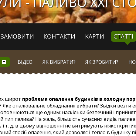
ЛИ - ПАЛИВО ХХI СТ
ЗАМОВИТИ
КОНТАКТИ
КАРТИ
СТАТТІ
ВІДЕО
ЯК ВИБРАТИ?
ЯК ЗРОБИТИ?
НО
их широт
проблема опалення будинків в холодну пор
 Яке опалювальне обладнання вибрати? Звідки везти ене
оповнюються ще одним: наскільки безпечний і прийнятн
й тип палива? На жаль, більшість сучасних видів палива 
 і т. д. в цьому відношенні не витримують ніякої критик
ний спосіб опалення, який дозволяє і тепло в будинку п