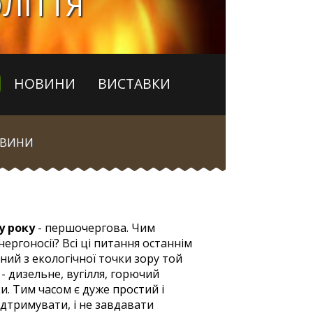
ОЛІТТЯ
НОВИНИ
ВИСТАВКИ
ВИНИ
у року
- першочергова. Чим
ргоносії? Всі ці питання останнім
ий з екологічної точки зору той
- дизельне, вугілля, горючий
и. Тим часом є дуже простий і
ідтримувати, і не завдавати