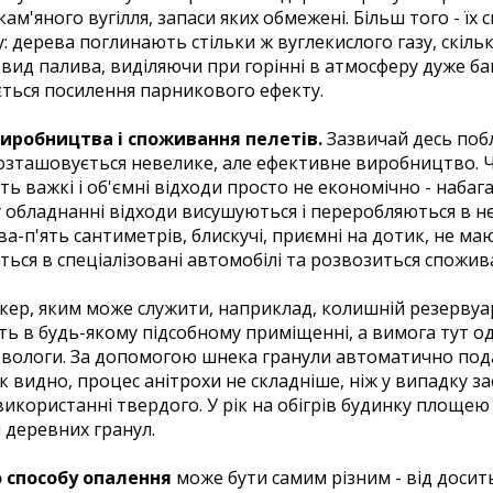
 кам'яного вугілля, запаси яких обмежені. Більш того - ї
 дерева поглинають стільки ж вуглекислого газу, скільк
вид палива, виділяючи при горінні в атмосферу дуже ба
ється посилення парникового ефекту.
виробництва і споживання пелетів.
Зазвичай десь поб
розташовується невелике, але ефективне виробництво. Ч
сить важкі і об'ємні відходи просто не економічно - наб
у обладнанні відходи висушуються і переробляються в 
-п'ять сантиметрів, блискучі, приємні на дотик, не ма
ься в спеціалізовані автомобілі та розвозиться спожив
кер, яким може служити, наприклад, колишній резервуа
 в будь-якому підсобному приміщенні, а вимога тут од
ід вологи. За допомогою шнека гранули автоматично под
к видно, процес анітрохи не складніше, ніж у випадку за
 використанні твердого. У рік на обігрів будинку площею
 деревних гранул.
 способу опалення
може бути самим різним - від досит