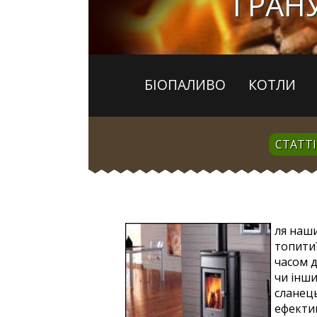
ГРАНУ
БІОПАЛИВО
КОТЛИ
СТАТТІ
ля наш
топити?
часом д
чи інши
сланець
ефектив