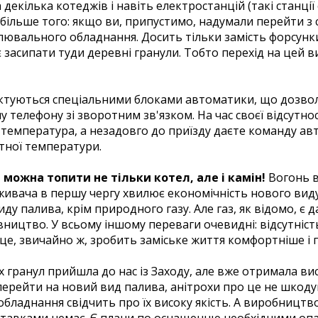
екілька котеджів і навіть електростанцій (такі станції є
, більше того: якщо ви, припустимо, надумали перейти з 
лювального обладнання. Досить тільки замість форсунк
 засипати туди деревні гранули. Тобто перехід на цей в
ектуються спеціальними блоками автоматики, що дозв
у телефону зі зворотним зв'язком. На час своєї відсутн
температура, а незадовго до приїзду даєте команду ав
тної температури.
ожна топити не тільки котел, але і камін!
Вогонь в
живача в першу чергу хвилює економічність нового виду
 палива, крім природного газу. Але газ, як відомо, є дал
вництво. У всьому іншому переваги очевидні: відсутніст
се це, звичайно ж, зробить заміське життя комфортніше і
гранул прийшла до нас із Заходу, але вже отримала висо
 перейти на новий вид палива, анітрохи про це не шкод
бладнання свідчить про їх високу якість. А виробницт