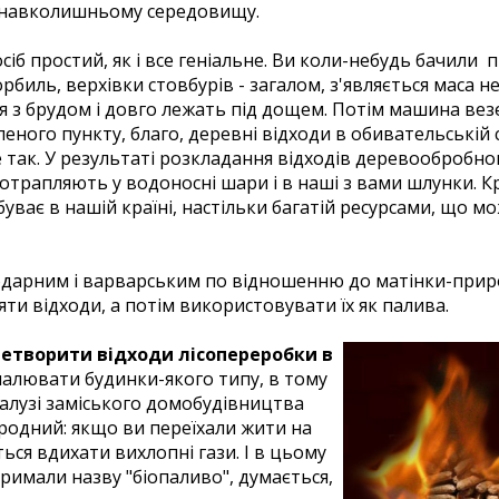
навколишньому середовищу.
сіб простий, як і все геніальне. Ви коли-небудь бачили
рбиль, верхівки стовбурів - загалом, з'являється маса не
з брудом і довго лежать під дощем. Потім машина везе 
леного пункту, благо, деревні відходи в обивательській
е так. У результаті розкладання відходів деревообробн
потрапляють у водоносні шари і в наші з вами шлунки. К
буває в нашій країні, настільки багатій ресурсами, що
подарним і варварським по відношенню до матінки-при
яти відходи, а потім використовувати їх як палива.
етворити відходи лісопереробки в
палювати будинки-якого типу, в тому
в галузі заміського домобудівництва
родний: якщо ви переїхали жити на
ься вдихати вихлопні гази. І в цьому
тримали назву "біопаливо", думається,