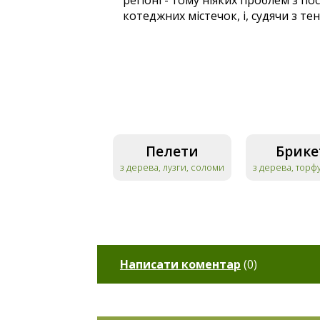
регіоні - тому ніяких проблем з
котеджних містечок, і, судячи з те
Пелети
Брике
з дерева, лузги, соломи
з дерева, торф
Написати коментар
(
0
)