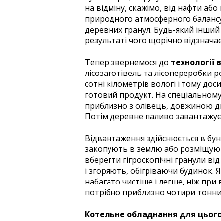
на відміну, скажімо, від нафти або
природного атмосферного балансу:
деревних гранул. Будь-який інший 
результаті чого щорічно відзнача
Тепер звернемося до
технології 
лісозаготівель та лісопереробки 
сотні кілометрів вологі і тому до
готовий продукт. На спеціальном
приблизно з олівець, довжиною два
Потім деревне паливо завантажуєт
Відвантаження здійснюється в бун
закопують в землю або розміщують
вберегти гігроскопічні гранули в
і згоряють, обігріваючи будинок. Я
набагато чистіше і легше, ніж при
потрібно приблизно чотири тонни
Котельне обладнання для цього