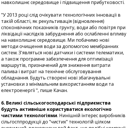
навколишнє середовище і підвищення прибутковості.
"У 2013 році слід очікувати технологічних інновації в
такій області, як рекультивація (відновлення)
споконвічних показників грунту, води або повітря при
ліквідації наслідків забруднення або ослабленні впливу
на навколишнє середовище. Ми побачимо нові
методи очищення води за допомогою мембранних
систем. З'являться нові датчики і системи телематики,
а також програмне забезпечення для оптимізації
маршрутів, призначений для зниження витрати
палива і витрат на технічне обслуговування
обладнання. Будуть створені нові збагачувальні
установки з мінімальним використанням води та
електроенергії ", пише Качан.
6. Великі сільськогосподарські підприємства
будуть активніше користуватися екологічно
чистими технологіями
. Нинішній інтерес виробників
сільгосппродукції до "чистих" технологій цілком
очевидний, враховуючи той факт, що подібні компанії