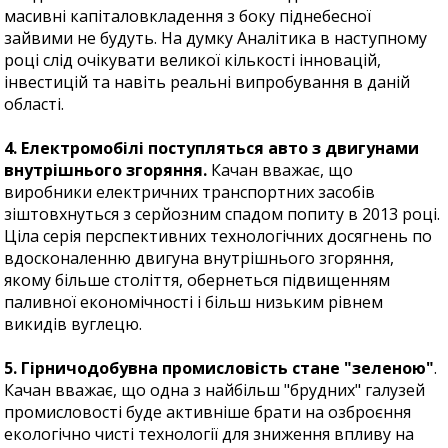
масивні капіталовкладення з боку піднебесної
зайвими не будуть. На думку Аналітика в наступному
році слід очікувати великої кількості інновацій,
інвестицій та навіть реальні випробування в даній
області.
4. Електромобілі поступляться авто з двигунами
внутрішнього згоряння.
Качан вважає, що
виробники електричних транспортних засобів
зіштовхнуться з серйозним спадом попиту в 2013 році.
Ціла серія перспективних технологічних досягнень по
вдосконаленню двигуна внутрішнього згоряння,
якому більше століття, обернеться підвищенням
паливної економічності і більш низьким рівнем
викидів вуглецю.
5. Гірничодобувна промисловість стане "зеленою"
.
Качан вважає, що одна з найбільш "брудних" галузей
промисловості буде активніше брати на озброєння
екологічно чисті технології для зниження впливу на