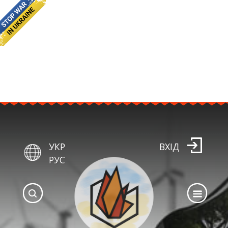
УКР
ВХІД
РУС