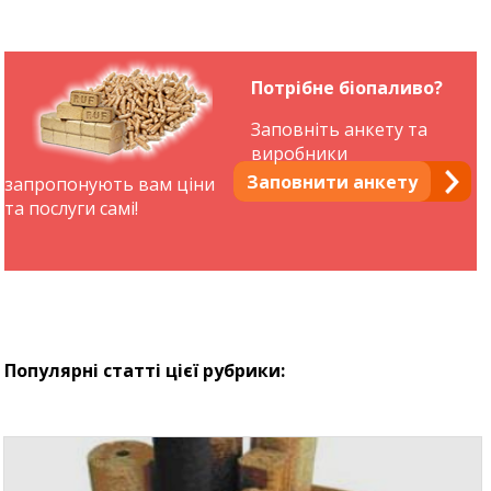
Потрібне біопаливо?
Заповніть анкету та
виробники
Заповнити анкету
запропонують вам ціни
та послуги самі!
Популярні статті цієї рубрики: