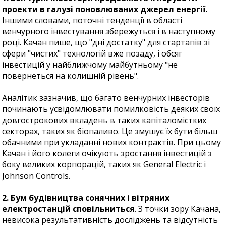
проекти в галузі поновлюваних джерел енергії.
Іншими словами, поточні тенденції в області
венчурного інвестування збережуться і в наступному
році. Качан пише, що "дні достатку" для стартапів зі
сфери "чистих" технологій вже позаду, і обсяг
інвестицій у найближчому майбутньому "не
повернеться на колишній рівень".
Аналітик зазначив, що багато венчурних інвесторів
починають усвідомлювати помилковість деяких своїх
довгострокових вкладень в таких капіталомістких
секторах, таких як біопаливо. Це змушує їх бути більш
обачними при укладанні нових контрактів. При цьому
Качан і його колеги очікують зростання інвестицій з
боку великих корпорацій, таких як General Electric і
Johnson Controls.
2. Бум будівництва сонячних і вітряних
електростанцій сповільниться
. З точки зору Качана,
невисока результативність досліджень та відсутність