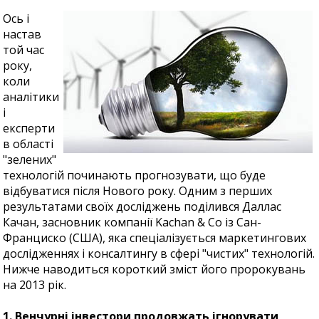
Ось і
настав
той час
року,
коли
аналітики
і
експерти
в області
"зелених"
технологій починають прогнозувати, що буде
відбуватися після Нового року. Одним з перших
результатами своїх досліджень поділився Даллас
Качан, засновник компанії Kachan & Co із Сан-
Франциско (США), яка спеціалізується маркетингових
дослідженнях і консалтингу в сфері "чистих" технологій.
Нижче наводиться короткий зміст його пророкувань
на 2013 рік.
1. Венчурні інвестори продовжать ігнорувати