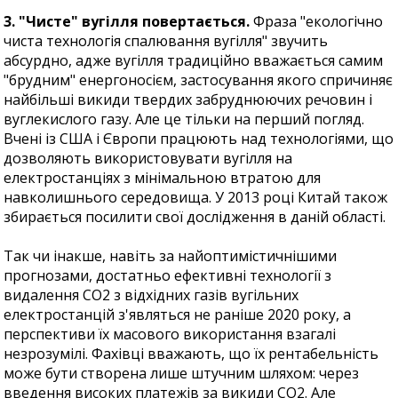
3. "Чисте" вугілля повертається.
Фраза "екологічно
чиста технологія спалювання вугілля" звучить
абсурдно, адже вугілля традиційно вважається самим
"брудним" енергоносієм, застосування якого спричиняє
найбільші викиди твердих забруднюючих речовин і
вуглекислого газу. Але це тільки на перший погляд.
Вчені із США і Європи працюють над технологіями, що
дозволяють використовувати вугілля на
електростанціях з мінімальною втратою для
навколишнього середовища. У 2013 році Китай також
збирається посилити свої дослідження в даній області.
Так чи інакше, навіть за найоптимістичнішими
прогнозами, достатньо ефективні технології з
видалення CO2 з відхідних газів вугільних
електростанцій з'являться не раніше 2020 року, а
перспективи їх масового використання взагалі
незрозумілі. Фахівці вважають, що їх рентабельність
може бути створена лише штучним шляхом: через
введення високих платежів за викиди CO2. Але