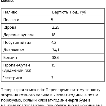
маємо:
Паливо
Вартість 1 од., Руб
Пеллети
5
Дрова
2,25
Деревне вугілля
18
Побутовий газ
4,2
Дизпаливо
34,1
Бензин
38,6
Пропан-бутан
15
(Зріджений газ)
Електрика
3
Тепер «зрівняємо» всіх: Переведемо питому теплоту
згоряння кожного палива в кіловат-години, а потім
порахуємо, скільки кіловат-годин енергії буде в
нашому розпорядженні при обліку, що на кожний вид