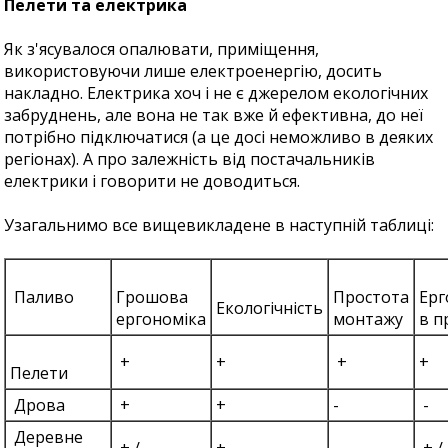
Пелети та електрика
Як з'ясувалося опалювати, приміщення,
використовуючи лише електроенергію, досить
накладно. Електрика хоч і не є джерелом екологічних
забруднень, але вона не так вже й ефективна, до неї
потрібно підключатися (а це досі неможливо в деяких
регіонах). А про залежність від постачальників
електрики і говорити не доводиться.
Узагальнимо все вищевикладене в наступній таблиці:
Паливо
Грошова
Простота
Ерг
Екологічність
ергономіка
монтажу
в п
+
+
+
+
Пелети
Дрова
+
+
-
-
Деревне
+ / -
+
-
+ / 