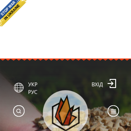
УКР
ВХІД
РУС