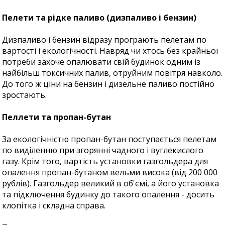
Пелети та рідке паливо (дизпаливо і бензин)
Дизпаливо і бензин відразу програють пелетам по
вартості і екологічності. Навряд чи хтось без крайньої
потреби захоче опалювати свій будинок одним із
найбільш токсичних палив, отруйним повітря навколо.
До того ж ціни на бензин і дизельне паливо постійно
зростають.
Пеллети та пропан-бутан
За екологічністю пропан-бутан поступається пелетам
по виділенню при згорянні чадного і вуглекислого
газу. Крім того, вартість установки газгольдера для
опалення пропан-бутаном вельми висока (від 200 000
рублів). Газгольдер великий в об'ємі, а його установка
та підключення будинку до такого опалення - досить
клопітка і складна справа.