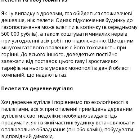
Як і у випадку з дровами, газ обійдеться споживачеві
дешевше, ніж пелети. Однак підключення будинку до
газопостачання може влетіти в копієчку (в середньому
500 000 рублів), а також коштувати чималих нервів
при узгодженні всіх робіт по підключенню. Ще одним
мінусом газового опалення є його токсичність при
горінні. До всього іншого, доведеться постійно
залежати від поставок цього газу і зростаючих
тарифів на нього в умовах монополії в даній області
компаній, що надають газ.
Пелети та деревне вугілля
Хоч деревне вугілля і порівняємо по екологічності з
пеллетами, все ж при опаленні приміщень деревним
вугіллям є свої недоліки: необхідно заздалегідь
продумати, як і в якій частині будинку встановлювати
опалювальне обладнання (піч або камін), побудувати
відповідний димохід.