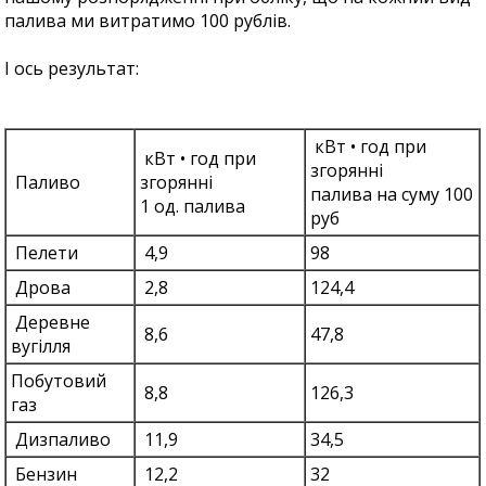
палива ми витратимо 100 рублів.
І ось результат:
кВт • год при
кВт • год при
згорянні
Паливо
згорянні
палива на суму 100
1 од. палива
руб
Пелети
4,9
98
Дрова
2,8
124,4
Деревне
8,6
47,8
вугілля
Побутовий
8,8
126,3
газ
Дизпаливо
11,9
34,5
Бензин
12,2
32