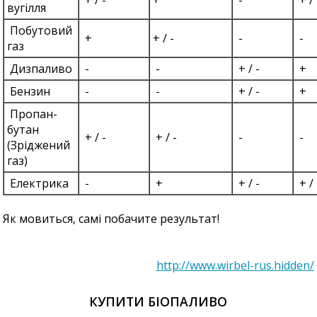
вугілля
Побутовий
+
+ / -
-
-
газ
Дизпаливо
-
-
+ / -
+
Бензин
-
-
+ / -
+
Пропан-
бутан
+ / -
+ / -
-
-
(Зріджений
газ)
Електрика
-
+
+ / -
+ / 
Як мовиться, самі побачите результат!
http://www.wirbel-rus.hidden/
КУПИТИ БІОПАЛИВО