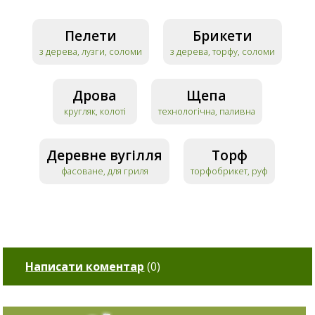
Пелети
Брикети
з дерева, лузги, соломи
з дерева, торфу, соломи
Дрова
Щепа
кругляк, колоті
технологічна, паливна
Деревне вугілля
Торф
фасоване, для гриля
торфобрикет, руф
Написати коментар
(
0
)