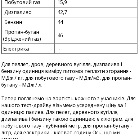
Побутовий газ
15,9
Дизпаливо
42,7
Бензин
44
Пропан-бутан
46
(Зріджений газ)
Електрика
-
Для пеллет, дров, деревного вугілля, дизпалива і
бензину одиниця виміру питомої теплоти згорання -
МДж / кг, для побутового газу - МДж/м3, для пропан-
бутану - МДж / л.
Тепер поглянемо на вартість кожного з учасників. Для
нашого тест-драйву візьмемо усереднену ціну за 1
одиницю палива. Для пелет, деревного вугілля,
дизпалива і бензину такою одиницею є кілограм, для
побутового газу - кубічний метр, для пропан-бутану -
літр, для електрики - кіловат-годину Ось, що ми