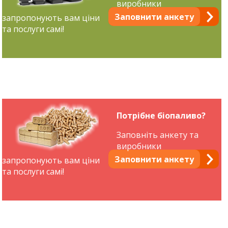
виробники
Заповнити анкету
запропонують вам ціни
та послуги самі!
Потрібне біопаливо?
Заповніть анкету та
виробники
Заповнити анкету
запропонують вам ціни
та послуги самі!