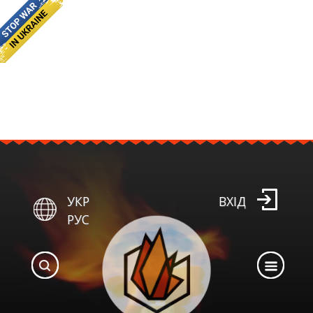
УКР
ВХІД
РУС