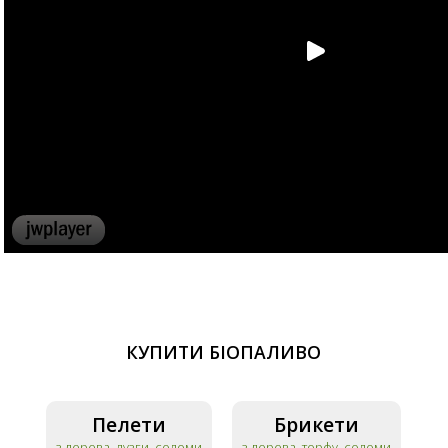
КУПИТИ БІОПАЛИВО
Пелети
Брикети
з дерева, лузги, соломи
з дерева, торфу, соломи