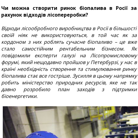
Чи можна створити ринок біопалива в Росії за
рахунок відходів лісопереробки?
Відходи лісообробного виробництва в Росії в більшості
своїй ніяк не використовуються, в той час як за
кордоном з них роблять сучасне біопаливо – це вже
стало самостійним рентабельним бізнесом. Як
повідомили експерти галузі на Лісопромисловому
форумі, який нещодавно пройшов у Петербурзі, у нас в
країні необхідність створення та стимулювання ринку
біопалива стає все гостріше. Зусилля в цьому напрямку
робить міністерство природних ресурсів, яке не так
давно розробило план заходів з підтримки
біоенергетики.