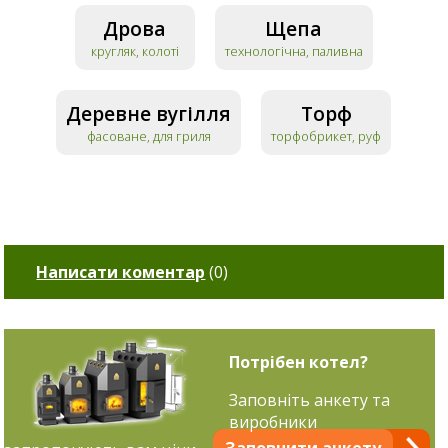
Дрова
Щепа
кругляк, колоті
технологічна, паливна
Деревне вугілля
Торф
фасоване, для гриля
торфобрикет, руф
Написати коментар
(
0
)
Потрібен котел?
Заповніть анкету та
виробники