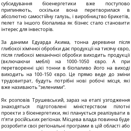
субсидування біоенергетики вже поступово
припиняють, оскільки вона перетворилася в
абсолютно самостійну галузь, і виробництво брикетів,
пелет та іншого біопалива як бізнес стало становити
інтерес для інвесторів.
За даними Едуарда Акима, тонна деревини після
глибокої хімічної обробки дає продукції на тисячу євро,
після глибокої механічної обробки виходить продукції
(включаючи меблі) на 1000-1050 євро. А при
перетворенні цієї тонни в біопаливо його на виході
виходить на 100-150 євро. Це прямо веде до зміни
трудовитрат, будуть потрібні нові робочі місця, які
вже називають "зеленими".
Як розповів Трушевський, зараз на етапі узгодження
знаходяться підготовлені міністерством пілотні
проекти з біоенергетики, які планується реалізувати в
п'яти російських регіонах. Місцева влада повинна буде
розробити свої регіональні програми в цій області або