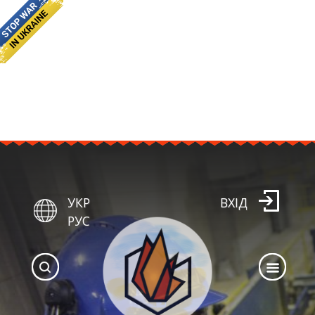
УКР
ВХІД
РУС