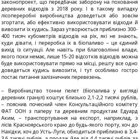
законопроект, що передбачає заборону на поховання
деревних відходів з 2018 року. І в такому випадку
лісопереробні виробництва доведеться або зовсім
згортати, або ефективно використовувати відходи й
вивозити їх кудись. Зараз утворюється приблизно 300-
400 тисяч кубометрів відходів на рік, які не знають,
куди дівати, і переробка їх в біопаливо – це єдиний
вихід із ситуації. Але навіть при благоволінні влади,
якого поки немає, лише 15-20 відсотків відходів можна
буде використовувати прямо на місці, решту все одно
доведеться кудись вивозити, і тут особливо гостро
постає питання залізничних перевезень.
– Виробництво тонни пелет (біопалива у вигляді
деревних гранул) коштує близько 2,1-2,2 тисячі рублів,
– пояснив почесний член Консультаційного комітету
ФАТ ООН з паперу та деревним продуктам Едуард
Аким, – транспортування на експорт, наприклад, з
лісів Красноярського краю до будь-якого порту, хоч до
Нахідки, хоч до Усть-Луги, обходиться приблизно в 3,4-
3,6 тисячі рублів, а продаж йде від 4,4 тисячі рублів за