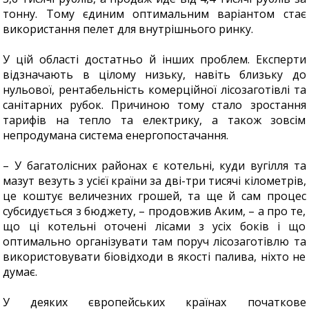
тонну. Тому єдиним оптимальним варіантом стає
використання пелет для внутрішнього ринку.
У цій області достатньо й інших проблем. Експерти
відзначають в цілому низьку, навіть близьку до
нульової, рентабельність комерційної лісозаготівлі та
санітарних рубок. Причиною тому стало зростання
тарифів на тепло та електрику, а також зовсім
непродумана система енергопостачання.
– У багатолісних районах є котельні, куди вугілля та
мазут везуть з усієї країни за дві-три тисячі кілометрів,
це коштує величезних грошей, та ще й сам процес
субсидується з бюджету, – продовжив Аким, – а про те,
що ці котельні оточені лісами з усіх боків і що
оптимально організувати там поруч лісозаготівлю та
використовувати біовідходи в якості палива, ніхто не
думає.
У деяких європейських країнах початкове