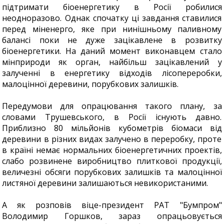
підтримати біоенергетику в Росії робилися
неодноразово. Однак спочатку ці завдання ставилися
перед міненерго, яке при нинішньому паливному
балансі поки не дуже зацікавлене в розвитку
біоенергетики. На даний момент виконавцем стало
мінприроди як орган, найбільш зацікавлений у
залученні в енергетику відходів лісопереробки,
малоцінної деревини, порубкових залишків.
Передумови для опрацювання такого плану, за
словами Трушевського, в Росії існують давно.
Приблизно 80 мільйонів кубометрів біомаси від
деревини в різних видах залучено в переробку, проте
в країні немає нормальних біоенергетичних проектів,
слабо розвинене виробництво плиткової продукції,
величезні обсяги порубкових залишків та малоцінної
листяної деревини залишаються невикористаними.
А як розповів віце-президент РАТ "Бумпром"
Володимир Горшков, зараз опрацьовується