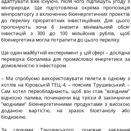
адаптувати вже існуючі, після чого підпишуть угоду з
мінприроди. Ще підготовлена окрема пропозиція
мінпромторгу з включенню біоенергетичних проектів
до переліку пріоритетних інвестиційних. Для цього
пропонують хоча б знизити мінімальний обсяг
інвестицій з 300 до 100 мільйонів рублів, щоб
біоенергетика могла потрапити до цього переліку.
Ще один майбутній експеримент у цій сфері – дослідна
перевірка біопалива для промислової енергетики за
домовленістю з інвестором.
– Ми спробуємо використовувати пелети в одному з
котлів на Кіровській ТЕЦ-4, – пояснив Трушевський. –
Сам котел переобладнають, щоб він став "всеїдним"
відносно палива, починаючи від тріски й закінчуючи
"модними" біоенергетичними продуктами з високою
доданою вартістю, на зразок біоетанолу або
біодизелю.
За словами Трушевського, основне завдання