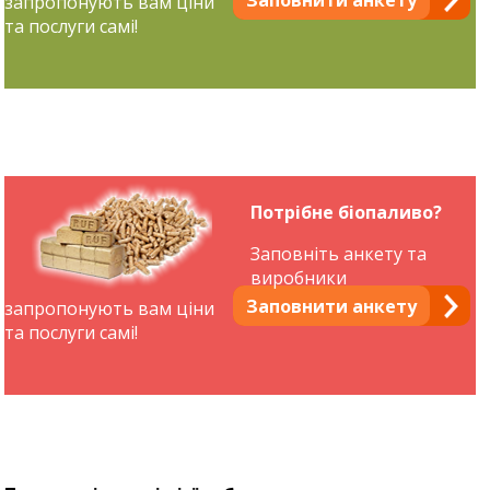
Заповнити анкету
запропонують вам ціни
та послуги самі!
Потрібне біопаливо?
Заповніть анкету та
виробники
Заповнити анкету
запропонують вам ціни
та послуги самі!