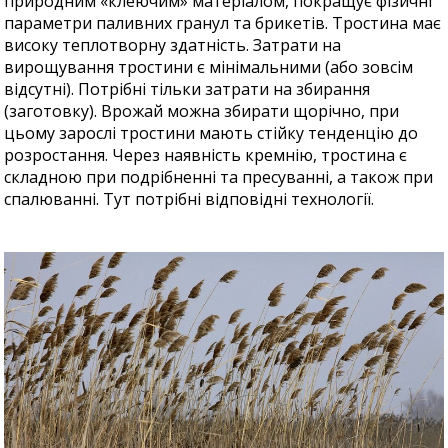
природним «клеючим» матеріалом, покращує фізичні
параметри паливних гранул та брикетів. Тростина має
високу теплотворну здатність. Затрати на
вирощування тростини є мінімальними (або зовсім
відсутні). Потрібні тільки затрати на збирання
(заготовку). Врожай можна збирати щорічно, при
цьому зарослі тростини мають стійку тенденцію до
розростання. Через наявність кремнію, тростина є
складною при подрібненні та пресуванні, а також при
спалюванні. Тут потрібні відповідні технології.