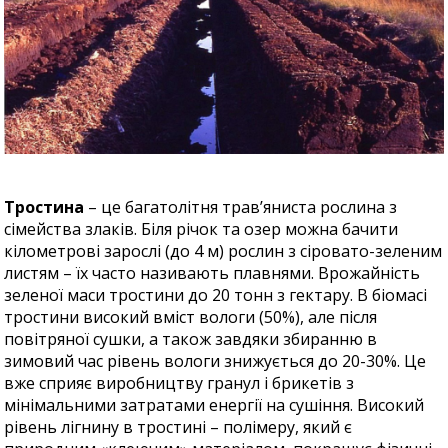
Тростина
– це багатолітня трав’яниста рослина з
сімейства злаків. Біля річок та озер можна бачити
кілометрові зарослі (до 4 м) рослин з сіровато-зеленим
листям – їх часто називають плавнями. Врожайність
зеленої маси тростини до 20 тонн з гектару. В біомасі
тростини високий вміст вологи (50%), але після
повітряної сушки, а також завдяки збиранню в
зимовий час рівень вологи знижується до 20-30%. Це
вже сприяє виробництву гранул і брикетів з
мінімальними затратами енергії на сушіння. Високий
рівень лігнину в тростині – полімеру, який є