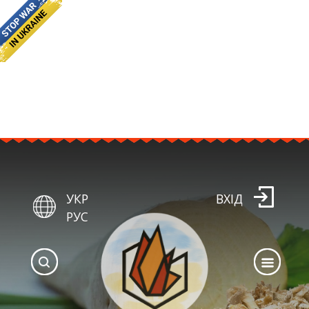
УКР
ВХІД
РУС