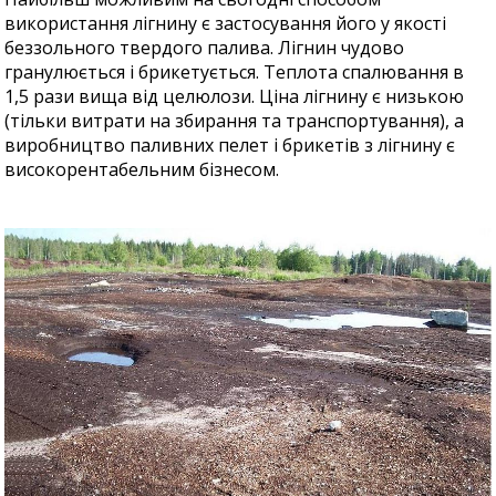
використання лігнину є застосування його у якості
беззольного твердого палива. Лігнин чудово
гранулюється і брикетується. Теплота спалювання в
1,5 рази вища від целюлози. Ціна лігнину є низькою
(тільки витрати на збирання та транспортування), а
виробництво паливних пелет і брикетів з лігнину є
високорентабельним бізнесом.