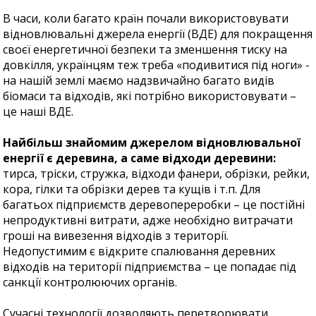
В часи, коли багато країн почали використовувати
відновлювальні джерела енергії (ВДЕ) для покращення
своєї енергетичної безпеки та зменшення тиску на
довкілля, українцям теж треба «подивитися під ноги» -
на нашій землі маємо надзвичайно багато видів
біомаси та відходів, які потрібно використовувати –
це наші ВДЕ.
Найбільш знайомим джерелом відновлювальної
енергії є деревина, а саме відходи деревини:
тирса, тріски, стружка, відходи фанери, обрізки, рейки,
кора, гілки та обрізки дерев та кущів і т.п. Для
багатьох підприємств деревопереробки – це постійні
непродуктивні витрати, адже необхідно витрачати
гроші на вивезення відходів з території.
Недопустимим є відкрите спалювання деревних
відходів на території підприємства – це попадає під
санкції контролюючих органів.
Сучасні технології дозволяють перетворювати