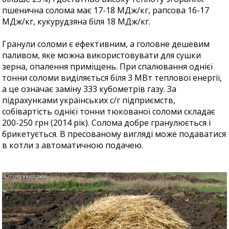
пшенична солома має 17-18 МДж/кг, рапсова 16-17
МДж/кг, кукурудзяна біля 18 МДж/кг.
Гранули соломи є ефективним, а головне дешевим
паливом, яке можна використовувати для сушки
зерна, опалення приміщень. При спалювання однієї
тонни соломи виділяється біля 3 МВт теплової енергії,
а це означає заміну 333 кубометрів газу. За
підрахунками українських с/г підприємств,
собівартість однієї тонни тюкованої соломи складає
200-250 грн (2014 рік). Солома добре гранулюється і
брикетується. В пресованому вигляді може подаватися
в котли з автоматичною подачею.