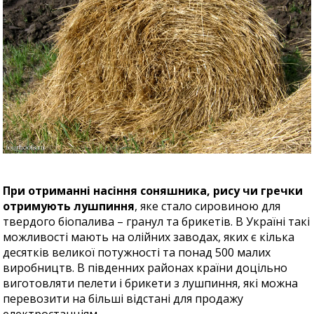
При отриманні насіння соняшника, рису чи гречки
отримують лушпиння
, яке стало сировиною для
твердого біопалива – гранул та брикетів. В Україні такі
можливості мають на олійних заводах, яких є кілька
десятків великої потужності та понад 500 малих
виробництв. В південних районах країни доцільно
виготовляти пелети і брикети з лушпиння, які можна
перевозити на більші відстані для продажу
електростанціям.