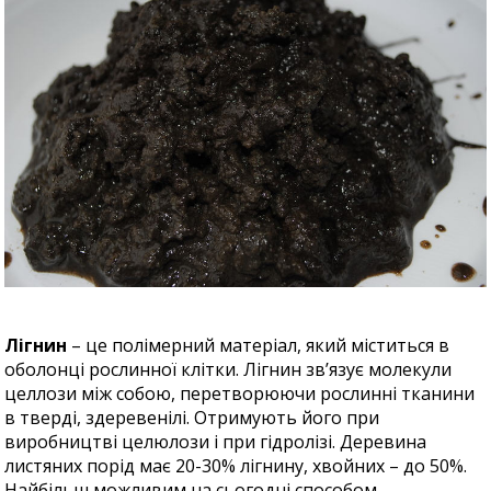
Лігнин
– це полімерний матеріал, який міститься в
оболонці рослинної клітки. Лігнин зв’язує молекули
целлози між собою, перетворюючи рослинні тканини
в тверді, здеревенілі. Отримують його при
виробництві целюлози і при гідролізі. Деревина
листяних порід має 20-30% лігнину, хвойних – до 50%.
Найбільш можливим на сьогодні способом