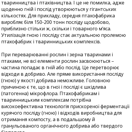
тваринництва і птахівництва. І це не помилка, адже
щоденно гній і послід утворюються у гігантських
кількостях. Для прикладу, середня птахофабрика
виробляє біля 150-200 тонн посліду щодобово,
приблизно стільки ж, скільки і товарного м’яса.
Утилізація гною і посліду стає актуальною пролемою
птахофабрик і тваринницьких комплексів.
При переварюванні рослин і зерна тваринами і
птахами, не всі елементи рослин засвоюються –
частина попадає в гній або послід. Це перетворює
відходи в добриво. Але пряме використання посліду
(гною) у якості добрива неможливе. Головною
причиною є те, що в гної і посліді є шкідлива
(патогенна) мікрофлора. Птахофабрикам і
тваринницьким комплексам потрібна
високоефективна технологія прискореної ферментації
курячого посліду (гною) і відходів виробництва для
отримання компосту, а в подальшому й
гранульованого органічного добрива або твердого