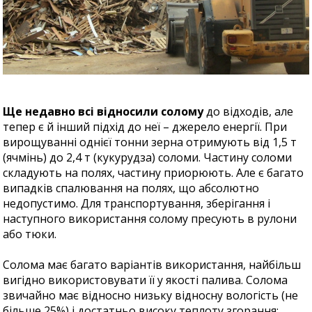
Ще недавно всі відносили солому
до відходів, але
тепер є й інший підхід до неї – джерело енергії. При
вирощуванні однієї тонни зерна отримують від 1,5 т
(ячмінь) до 2,4 т (кукурудза) соломи. Частину соломи
складують на полях, частину приорюють. Але є багато
випадків спалювання на полях, що абсолютно
недопустимо. Для транспортування, зберігання і
наступного використання солому пресують в рулони
або тюки.
Солома має багато варіантів використання, найбільш
вигідно використовувати її у якості палива. Солома
звичайно має відносно низьку відносну вологість (не
більше 25%) і достатньо високу теплоту згорання: