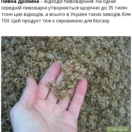
Пивна дробина
– відходи пивоваріння. На одній
середній пивоварні утворюється щорічно до 35 тисяч
тонн цих відходів, а всього в Україні таких заводів біля
150. Цей продукт теж є сировиною для біогазу.