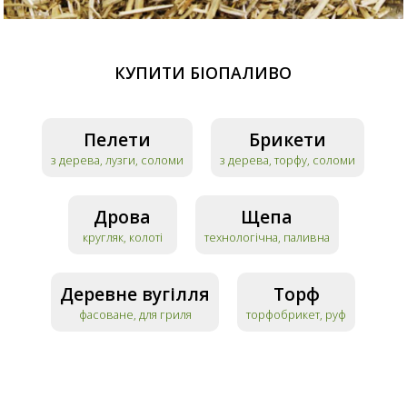
КУПИТИ БІОПАЛИВО
Пелети
Брикети
з дерева, лузги, соломи
з дерева, торфу, соломи
Дрова
Щепа
кругляк, колоті
технологічна, паливна
Деревне вугілля
Торф
фасоване, для гриля
торфобрикет, руф