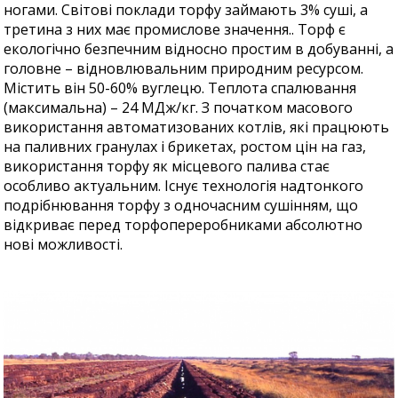
ногами. Світові поклади торфу займають 3% суші, а
третина з них має промислове значення.. Торф є
екологічно безпечним відносно простим в добуванні, а
головне – відновлювальним природним ресурсом.
Містить він 50-60% вуглецю. Теплота спалювання
(максимальна) – 24 МДж/кг. З початком масового
використання автоматизованих котлів, які працюють
на паливних гранулах і брикетах, ростом цін на газ,
використання торфу як місцевого палива стає
особливо актуальним. Існує технологія надтонкого
подрібнювання торфу з одночасним сушінням, що
відкриває перед торфопереробниками абсолютно
нові можливості.