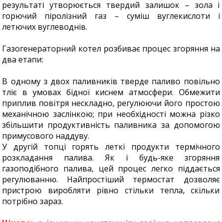
результаті утворюється твердий залишок – зола і
горючий піролізний газ – суміш вуглекислоти і
летючих вуглеводнів.
Газогенераторний котел розбиває процес згоряння на
два етапи:
В одному з двох паливників тверде паливо повільно
тліє в умовах бідної киснем атмосфери. Обмежити
приплив повітря нескладно, регулюючи його простою
механічною заслінкою; при необхідності можна різко
збільшити продуктивність паливника за допомогою
примусового наддуву.
У другій топці горять леткі продукти термічного
розкладання палива. Як і будь-яке згоряння
газоподібного палива, цей процес легко піддається
регулюванню. Найпростіший термостат дозволяє
пристрою виробляти рівно стільки тепла, скільки
потрібно зараз.