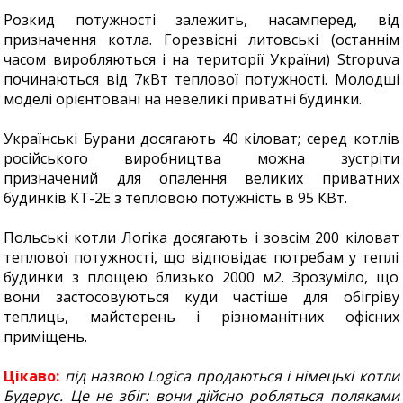
Розкид потужності залежить, насамперед, від
призначення котла. Горезвісні литовські (останнім
часом виробляються і на території України) Stropuva
починаються від 7кВт теплової потужності. Молодші
моделі орієнтовані на невеликі приватні будинки.
Українські Бурани досягають 40 кіловат; серед котлів
російського виробництва можна зустріти
призначений для опалення великих приватних
будинків КТ-2Е з тепловою потужність в 95 КВт.
Польські котли Логіка досягають і зовсім 200 кіловат
теплової потужності, що відповідає потребам у теплі
будинки з площею близько 2000 м2. Зрозуміло, що
вони застосовуються куди частіше для обігріву
теплиць, майстерень і різноманітних офісних
приміщень.
Цікаво:
під назвою Logica продаються і німецькі котли
Будерус. Це не збіг: вони дійсно робляться поляками