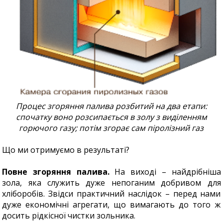
Процес згоряння палива розбитий на два етапи:
спочатку воно розсипається в золу з виділенням
горючого газу; потім згорає сам піролізний газ
Що ми отримуємо в результаті?
Повне згоряння палива.
На виході – найдрібніша
зола, яка служить дуже непоганим добривом для
хліборобів. Звідси практичний наслідок – перед нами
дуже економічні агрегати, що вимагають до того ж
досить рідкісної чистки зольника.