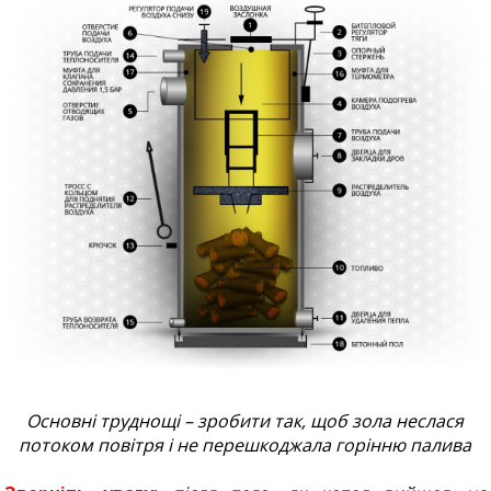
Основні труднощі – зробити так, щоб зола неслася
потоком повітря і не перешкоджала горінню палива