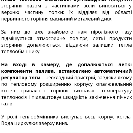
згоряння разом з частинками золи виносяться у
верхню частину топки: їх відділяє від області
первинного горіння масивний металевий диск.
За ним до вже знайомого нам піролізного газу
підмішується атмосферне повітря; леткі продукти
згоряння допалюються, віддаючи залишки тепла
теплообміннику.
На вході в камеру, де допалюються леткі
компоненти палива, встановлено автоматичний
регулятор тяги
– нескладний пристрій, завдяки якому
по тепловому розширенню корпусу опалювальний
котел тривалого горіння визначає температуру
теплоносія і підлаштовує швидкість закінчення пічних
газів.
У ролі теплообмінника виступає весь корпус котла.
Вода циркулює зверху вниз.