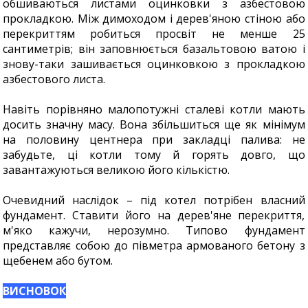
обшиваються листами оцинковки з азбестовою
прокладкою. Між димоходом і дерев'яною стіною або
перекриттям робиться просвіт не менше 25
сантиметрів; він заповнюється базальтовою ватою і
знову-таки зашивається оцинковкою з прокладкою
азбестового листа.
Навіть порівняно малопотужні сталеві котли мають
досить значну масу. Вона збільшиться ще як мінімум
на половину центнера при закладці палива: не
забудьте, ці котли тому й горять довго, що
завантажуються великою його кількістю.
Очевидний наслідок – під котел потрібен власний
фундамент. Ставити його на дерев'яне перекриття,
м'яко кажучи, нерозумно. Типово фундамент
представляє собою до півметра армованого бетону з
щебенем або бутом.
ВИСНОВОК