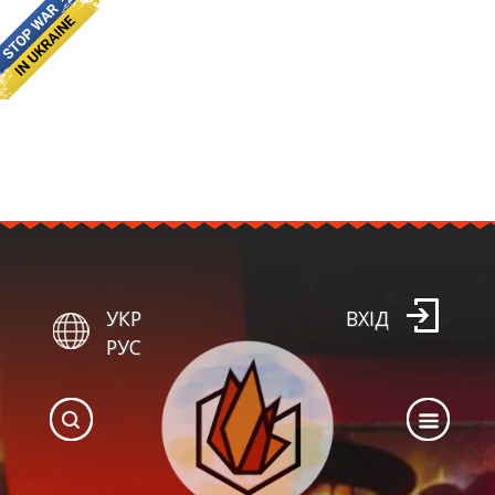
УКР
ВХІД
РУС