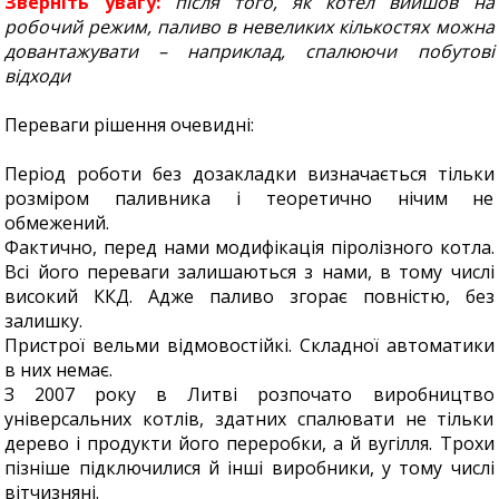
Зверніть увагу:
після того, як котел вийшов на
робочий режим, паливо в невеликих кількостях можна
довантажувати – наприклад, спалюючи побутові
відходи
Переваги рішення очевидні:
Період роботи без дозакладки визначається тільки
розміром паливника і теоретично нічим не
обмежений.
Фактично, перед нами модифікація піролізного котла.
Всі його переваги залишаються з нами, в тому числі
високий ККД. Адже паливо згорає повністю, без
залишку.
Пристрої вельми відмовостійкі. Складної автоматики
в них немає.
З 2007 року в Литві розпочато виробництво
універсальних котлів, здатних спалювати не тільки
дерево і продукти його переробки, а й вугілля. Трохи
пізніше підключилися й інші виробники, у тому числі
вітчизняні.