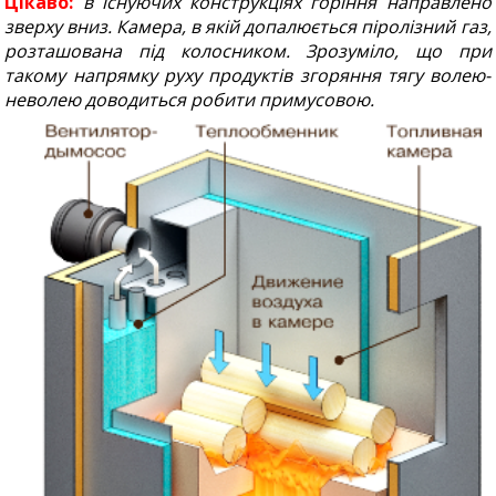
Цікаво:
в існуючих конструкціях горіння направлено
зверху вниз. Камера, в якій допалюється піролізний газ,
розташована під колосником. Зрозуміло, що при
такому напрямку руху продуктів згоряння тягу волею-
неволею доводиться робити примусовою.