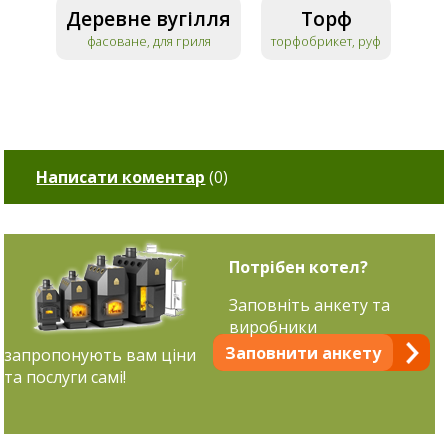
Деревне вугілля
Торф
фасоване, для гриля
торфобрикет, руф
Написати коментар
(
0
)
Потрібен котел?
Заповніть анкету та
виробники
Заповнити анкету
запропонують вам ціни
та послуги самі!