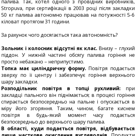
палива. Так, котел одного з провідних виробників,
Stropuva, при сертифікації в 2003 році після закладки
50 кг палива автономно працював на потужності 5-6
кіловат протягом 31 години.
За рахунок чого досягається така автономність?
Зольник і колосник відсутні як клас.
Внизу – глухий
піддон. У нижній частині обсягу палива горіння не
просто небажано – неприпустимо.
Топка має циліндричну форму.
Повітря подається
зверху по її центру і забезпечує горіння верхнього
шару закладки.
Розподільник повітря в топці рухливий:
при
закладці пального він піднімається; в процесі горіння
спирається безпосередньо на пальне і опускається в
міру його згоряння. Таким, чином, багате киснем
повітря в будь-який момент часу подається
безпосередньо до верхнього шару палива.
В області, куди подається повітря, відбувається
лише часткове окислення вуглеводнів.
Продукти