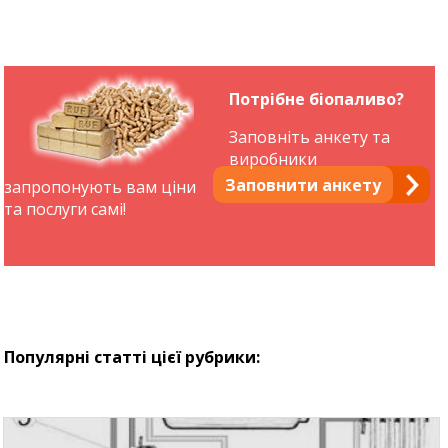
Потрібне біопаливо?
Заповніть анкету та
виробники
Заповнити анкету
запропонують вам ціни
та послуги самі!
Популярні статті цієї рубрики: