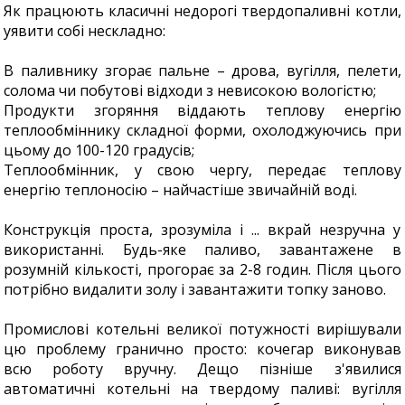
Як працюють класичні недорогі твердопаливні котли,
уявити собі нескладно:
В паливнику згорає пальне – дрова, вугілля, пелети,
солома чи побутові відходи з невисокою вологістю;
Продукти згоряння віддають теплову енергію
теплообміннику складної форми, охолоджуючись при
цьому до 100-120 градусів;
Теплообмінник, у свою чергу, передає теплову
енергію теплоносію – найчастіше звичайній воді.
Конструкція проста, зрозуміла і ... вкрай незручна у
використанні. Будь-яке паливо, завантажене в
розумній кількості, прогорає за 2-8 годин. Після цього
потрібно видалити золу і завантажити топку заново.
Промислові котельні великої потужності вирішували
цю проблему гранично просто: кочегар виконував
всю роботу вручну. Дещо пізніше з'явилися
автоматичні котельні на твердому паливі: вугілля