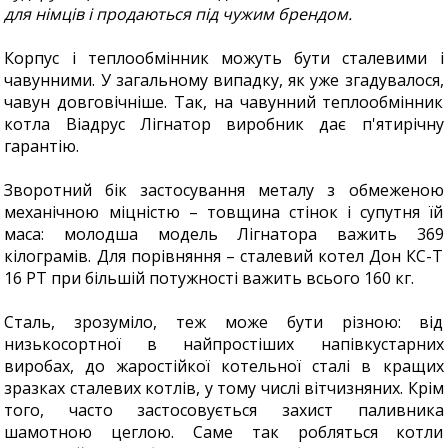
для німців і продаються під чужим брендом.
Корпус і теплообмінник можуть бути сталевими і
чавунними. У загальному випадку, як уже згадувалося,
чавун довговічніше. Так, на чавунний теплообмінник
котла Віадрус Лігнатор виробник дає п'ятирічну
гарантію.
Зворотний бік застосування металу з обмеженою
механічною міцністю – товщина стінок і супутня їй
маса: молодша модель Лігнатора важить 369
кілограмів. Для порівняння – сталевий котел Дон КС-Т
16 РТ при більшій потужності важить всього 160 кг.
Сталь, зрозуміло, теж може бути різною: від
низькосортної в найпростіших напівкустарних
виробах, до жаростійкої котельної сталі в кращих
зразках сталевих котлів, у тому числі вітчизняних. Крім
того, часто застосовується захист паливника
шамотною цеглою. Саме так робляться котли