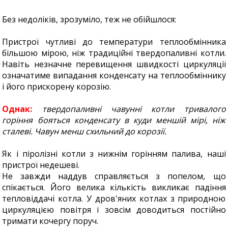
Без недоліків, зрозуміло, теж не обійшлося:
Пристрої чутливі до температури теплообмінника
більшою мірою, ніж традиційні твердопаливні котли.
Навіть незначне перевищення швидкості циркуляції
означатиме випадання конденсату на теплообміннику
і його прискорену корозію.
Однак:
твердопаливні чавунні котли тривалого
горіння бояться конденсату в куди меншій мірі, ніж
сталеві. Чавун менш схильний до корозії.
Як і піролізні котли з нижнім горінням палива, наші
пристрої недешеві.
Не завжди наддув справляється з попелом, що
спікається. Його велика кількість викликає падіння
тепловіддачі котла. У дров'яних котлах з природною
циркуляцією повітря і зовсім доводиться постійно
тримати кочергу поруч.