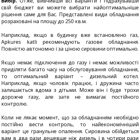
Вибір.
Отже, вивчивши всі варіанти і підрахувавши
свій бюджет ви можете вибрати найоптимальніше
рішення саме для Вас. Представлені види обладнання
розраховані на площу до 250 кв.м.
Наприклад, якщо в будинку вже встановлено газ,
Apkures katli рекомендують газове обладнання.
Повністю автономно і за ціною сировини оптимально.
Якщо немає підключення до газу і немає можливості
приділяти багато часу на обслуговування обладнання,
то оптимальний варіант – дизельний котел.
Наприклад, якщо чоловік працює, і дружина часто
залишається вдома з дітьми. Може він і буде трохи
дорожче газу, але зате не вимагає постійного
контролю.
Коли не лякає момент, що за обладнанням необхідно
постійно вести контроль, то найекономічніший
варіант це гранульне опалення. Сировина обійдеться
вам в два рази дешевше ніж дизель і в чотири рази