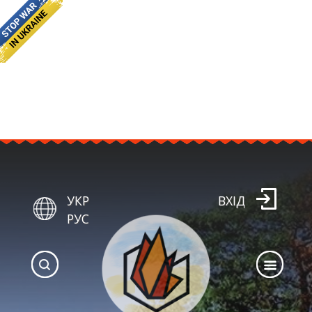
УКР
ВХІД
РУС