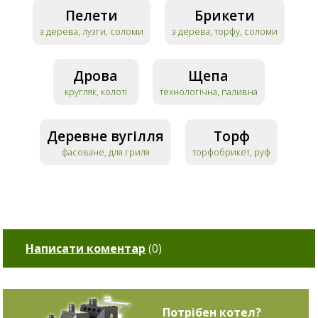
Пелети
Брикети
з дерева, лузги, соломи
з дерева, торфу, соломи
Дрова
Щепа
кругляк, колоті
технологічна, паливна
Деревне вугілля
Торф
фасоване, для гриля
торфобрикет, руф
Написати коментар
(
0
)
Потрібен котел?