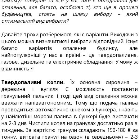
самому? Швидше за все у вас вже є обладнання для
опалення, але багато, особливо ті, хто ще в процесі
будівництва, стоять на шляху вибору – який
оптимальний вид вибрати?
Давайте трохи розберемося, які є варіанти. Виходячи з
цього можна визначитися і вибрати відповідний. Існує
багато варіантів опалення будинку, але
найпопулярніші у нас в країні – це твердопаливне,
газове, дизельне та електричне обладнання. У чому ж
відмінність ?!
Твердопаливні котли.
Їх основна сировина –
деревина і вугілля. Є можливість поставити
гранульний пальник, і тоді цей вид опалення можна
вважати напівавтономним., Тому що подача палива
проводиться автоматично шнеком з бункера, і навіть
у найлютіші морози палива в бункері буде вистачати
на 2-3 дня. Чистити котел на гранулах достатньо раз в
тиждень. За вартістю гранули складають 150-180 € за
тонну, витрата гранул на сезон (в середньому) – 2-3