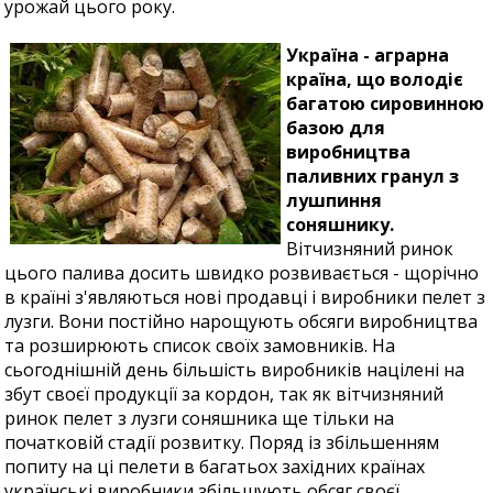
урожай цього року.
Україна - аграрна
країна, що володіє
багатою сировинною
базою для
виробництва
паливних гранул з
лушпиння
соняшнику.
Вітчизняний ринок
цього палива досить швидко розвивається - щорічно
в країні з'являються нові продавці і виробники пелет з
лузги. Вони постійно нарощують обсяги виробництва
та розширюють список своїх замовників. На
сьогоднішній день більшість виробників націлені на
збут своєї продукції за кордон, так як вітчизняний
ринок пелет з лузги соняшника ще тільки на
початковій стадії розвитку. Поряд із збільшенням
попиту на ці пелети в багатьох західних країнах
українські виробники збільшують обсяг своєї