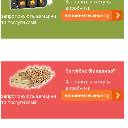
Заповніть анкету та
виробники
Заповнити анкету
запропонують вам ціни
та послуги самі!
Потрібне біопаливо?
Заповніть анкету та
виробники
Заповнити анкету
запропонують вам ціни
та послуги самі!