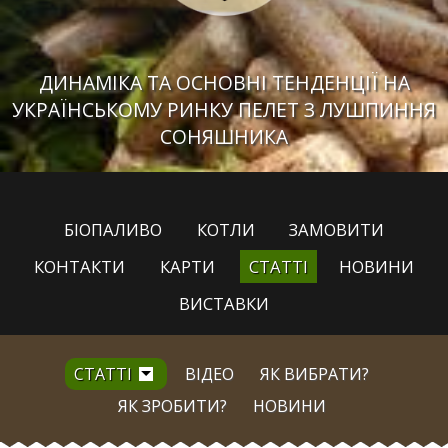
ДИНАМІКА ТА ОСНОВНІ ТЕНДЕНЦІЇ НА
УКРАЇНСЬКОМУ РИНКУ ПЕЛЕТ З ЛУШПИННЯ
СОНЯШНИКА
БІОПАЛИВО
КОТЛИ
ЗАМОВИТИ
КОНТАКТИ
КАРТИ
СТАТТІ
НОВИНИ
ВИСТАВКИ
СТАТТІ
ВІДЕО
ЯК ВИБРАТИ?
ЯК ЗРОБИТИ?
НОВИНИ