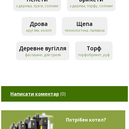
з дерева, лузги, соломи
з дерева, торфу, соломи
Дрова
Щепа
кругляк, колоті
технологічна, паливна
Деревне вугілля
Торф
фасоване, для гриля
торфобрикет, руф
Написати коментар
(
0
)
Потрібен котел?