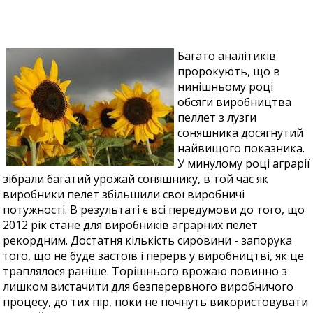
Багато аналітиків
пророкують, що в
нинішньому році
обсяги виробництва
пеллет з лузги
соняшника досягнутий
найвищого показника.
У минулому році аграрії
зібрали багатий урожай соняшнику, в той час як
виробники пелет збільшили свої виробничі
потужності. В результаті є всі передумови до того, що
2012 рік стане для виробників аграрних пелет
рекордним. Достатня кількість сировини - запорука
того, що не буде застоїв і перерв у виробництві, як це
траплялося раніше. Торішнього врожаю повинно з
лишком вистачити для безперервного виробничого
процесу, до тих пір, поки не почнуть використовувати