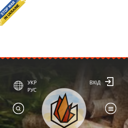
УКР
ВХІД
РУС