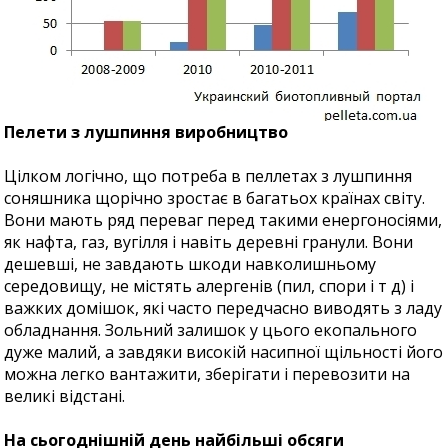
Пелети з лушпиння виробництво
Цілком логічно, що потреба в пеллетах з лушпиння
соняшника щорічно зростає в багатьох країнах світу.
Вони мають ряд переваг перед такими енергоносіями,
як нафта, газ, вугілля і навіть деревні гранули. Вони
дешевші, не завдають шкоди навколишньому
середовищу, не містять алергенів (пил, спори і т д) і
важких домішок, які часто передчасно виводять з ладу
обладнання. Зольний залишок у цього екопального
дуже малий, а завдяки високій насипної щільності його
можна легко вантажити, зберігати і перевозити на
великі відстані.
На сьогоднішній день найбільші обсяги