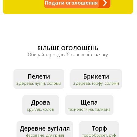
Подати оголошення
БІЛЬШЕ ОГОЛОШЕНЬ
Обирайте розділ або заповніть заявку
Пелети
Брикети
з дерева, лузги, соломи
з дерева, торфу, соломи
Дрова
Щепа
кругляк, колоті
технологічна, паливна
Деревне вугілля
Торф
фасоване, для гриля
торфобрикет, руф