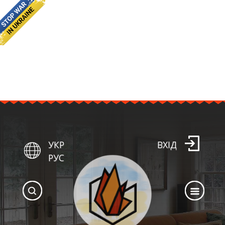
УКР
ВХІД
РУС