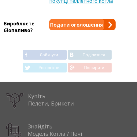
покупці пеллетного котла
Виробляєте
Подати оголошення
біопаливо?
Лайкнути
Подiлитися
Розповiсти
Поширити
Купіть
Пелети, Брикети
Знайдіть
Модель Котла / Печі