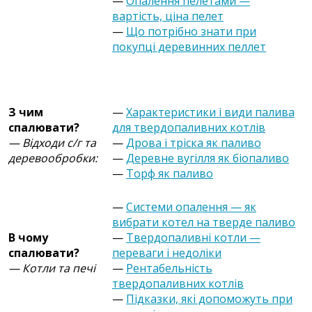
—
Опалення пелетами —
вартість, ціна пелет
—
Що потрібно знати при
покупці деревинних пеллет
З чим
—
Характеристики і види палива
спалювати?
для твердопаливних котлів
— Відходи с/г та
—
Дрова і тріска як паливо
деревообробки:
—
Деревне вугілля як біопаливо
—
Торф як паливо
—
Системи опалення — як
вибрати котел на тверде паливо
В чому
—
Твердопаливні котли —
спалювати?
переваги і недоліки
— Котли та печі
—
Рентабельність
твердопаливних котлів
—
Підказки, які допоможуть при