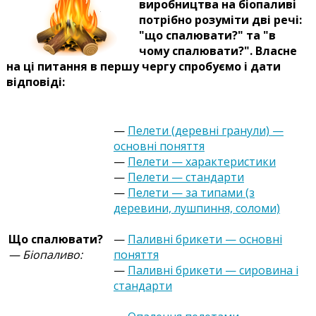
виробництва на біопаливі
потрібно розуміти дві речі:
"що спалювати?" та "в
чому спалювати?". Власне
на ці питання в першу чергу спробуємо і дати
відповіді:
—
Пелети (деревні гранули) —
основні поняття
—
Пелети — характеристики
—
Пелети — стандарти
—
Пелети — за типами (з
деревини, лушпиння, соломи)
Що спалювати?
—
Паливні брикети — основні
— Біопаливо:
поняття
—
Паливні брикети — сировина і
стандарти