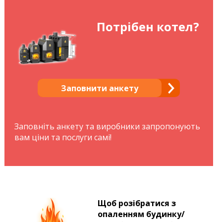
Потрібен котел?
Заповнити анкету
Заповніть анкету та виробники запропонують
вам ціни та послуги самі!
Щоб розібратися з
опаленням будинку/