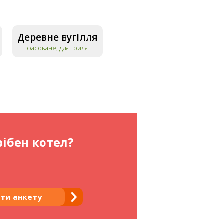
Деревне вугілля
фасоване, для гриля
ібен котел?
ти анкету