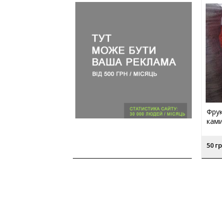
Фрук
ками
50 гр