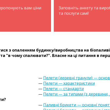
апропонують вам ціни
Заповніть анкету та вир
та послуги самі!
ися з опаленням будинку/виробництва на біопаливі 
та "в чому спалювати?". Власне на ці питання в пер
—
Пелети (деревні гранули) — основ
—
Пелети — характеристики
—
Пелети — стандарти
—
Пелети — за типами (з деревини,
ти?
—
Паливні брикети — основні понят