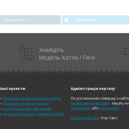
Подiлитися
Розповiсти
Знайдіть
Модель Котла / Печі
Наші проекти:
Адміністрація порталу:
—
Біопаливо та твердопаливні котли
По усіх питаннях співпраці з сайт
розміщення реклами
:
пишіть н
—
Дерев'яні будинки України
bio@ukr.bio
або
контактуйте
—
Сад та ландшафтний дизайн
—
Дошка оголошень деревообробки
Створення сайту
: Ігор Свіст.