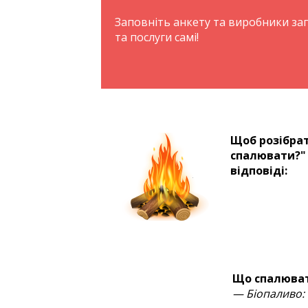
Заповніть анкету та виробники з
та послуги самі!
Щоб розібрат
спалювати?" 
відповіді:
Що спалюва
— Біопаливо: