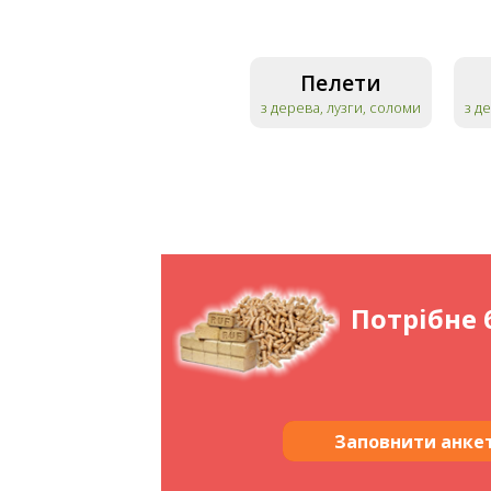
Пелети
з дерева, лузги, соломи
з д
Потрібне 
Заповнити анке