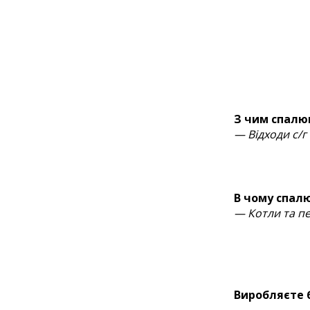
З чим спалю
— Відходи с/г
В чому спал
— Котли та пе
Виробляєте 