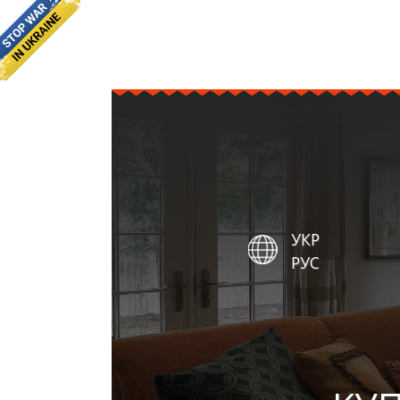
УКР
РУС