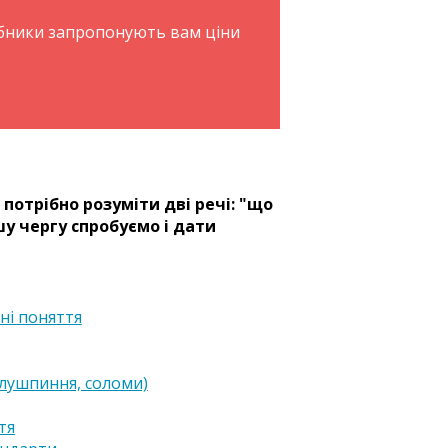
обники запропонують вам ціни
потрібно розуміти дві речі: "що
шу чергу спробуємо і дати
ні поняття
 лушпиння, соломи)
тя