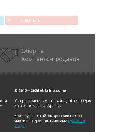
Поширити
Оберіть
Компанію-продавця
© 2012—2026
«Ukrbio.com».
ом та
Усі права застережені і захищені відповідно
ам
до законодавства України.
Користування сайтом дозволяється за
умови погодження з умовами
публічної
Угоди
.