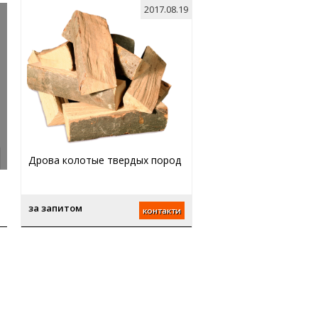
2017.08.19
Дрова колотые твердых пород
за запитом
контакти