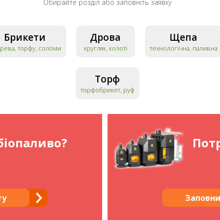
Обирайте розділ або заповніть заявку
Брикети
Дрова
Щепа
ерева, торфу, соломи
кругляк, колоті
технологічна, паливна
Торф
торфобрикет, руф
біопаливо?
Потр
ту
Заповни