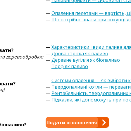
—
Паливні брикети — сировина і ст
—
Опалення пелетами — вартість, ц
—
Що потрібно знати при покупці д
—
Характеристики і види палива дл
вати?
—
Дрова і тріска як паливо
 та деревообробки:
—
Деревне вугілля як біопаливо
—
Торф як паливо
—
Системи опалення — як вибрати к
ювати?
—
Твердопаливні котли — переваги 
чі
—
Рентабельність твердопаливних 
—
Підказки, які допоможуть при по
Подати оголошення
біопаливо?