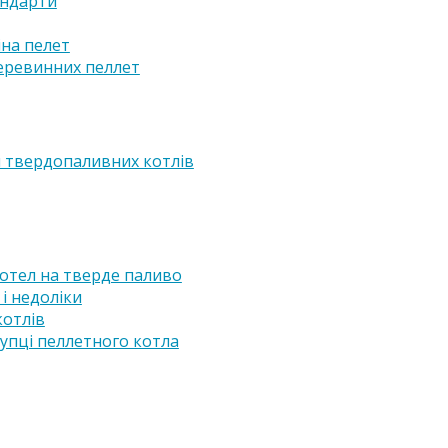
андарти
іна пелет
еревинних пеллет
я твердопаливних котлів
отел на тверде паливо
і недоліки
котлів
купці пеллетного котла