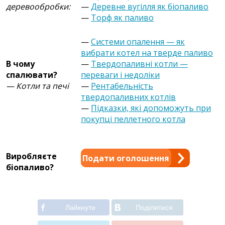
деревообробки:
—
Деревне вугілля як біопаливо
—
Торф як паливо
—
Системи опалення — як
вибрати котел на тверде паливо
В чому
—
Твердопаливні котли —
спалювати?
переваги і недоліки
— Котли та печі
—
Рентабельність
твердопаливних котлів
—
Підказки, які допоможуть при
покупці пеллетного котла
Виробляєте
Подати оголошення
біопаливо?
Лайкнути
Подiлитися