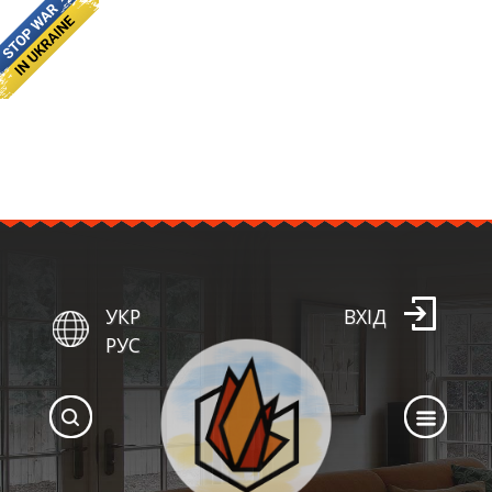
УКР
ВХІД
РУС