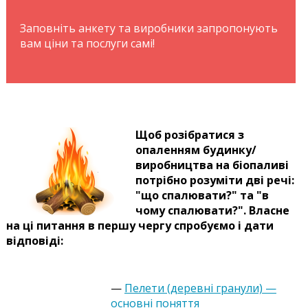
Заповніть анкету та виробники запропонують
вам ціни та послуги самі!
Щоб розібратися з
опаленням будинку/
виробництва на біопаливі
потрібно розуміти дві речі:
"що спалювати?" та "в
чому спалювати?". Власне
на ці питання в першу чергу спробуємо і дати
відповіді:
—
Пелети (деревні гранули) —
основні поняття