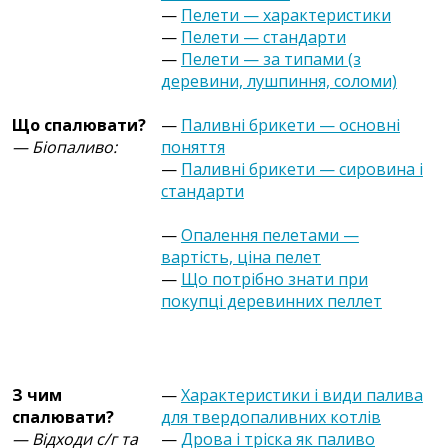
—
Пелети — характеристики
—
Пелети — стандарти
—
Пелети — за типами (з
деревини, лушпиння, соломи)
Що спалювати?
—
Паливні брикети — основні
— Біопаливо:
поняття
—
Паливні брикети — сировина і
стандарти
—
Опалення пелетами —
вартість, ціна пелет
—
Що потрібно знати при
покупці деревинних пеллет
З чим
—
Характеристики і види палива
спалювати?
для твердопаливних котлів
— Відходи с/г та
—
Дрова і тріска як паливо