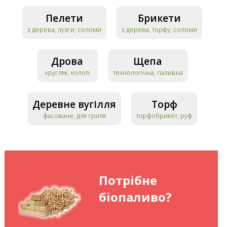
Пелети
Брикети
з дерева, лузги, соломи
з дерева, торфу, соломи
Дрова
Щепа
кругляк, колоті
технологічна, паливна
Деревне вугілля
Торф
фасоване, для гриля
торфобрикет, руф
Потрібне
біопаливо?