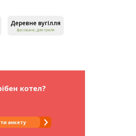
Деревне вугілля
фасоване, для гриля
ібен котел?
ти анкету