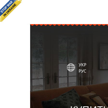
УКР
РУС