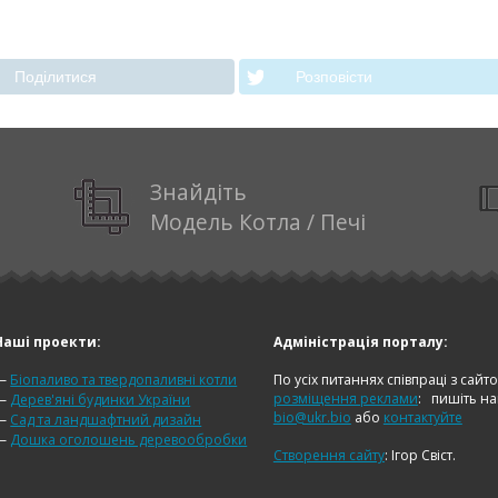
Подiлитися
Розповiсти
Знайдіть
Модель Котла / Печі
Наші проекти:
Адміністрація порталу:
—
Біопаливо та твердопаливні котли
По усіх питаннях співпраці з сайт
розміщення реклами
:
пишіть н
—
Дерев'яні будинки України
bio@ukr.bio
або
контактуйте
—
Сад та ландшафтний дизайн
—
Дошка оголошень деревообробки
Створення сайту
: Ігор Свіст.