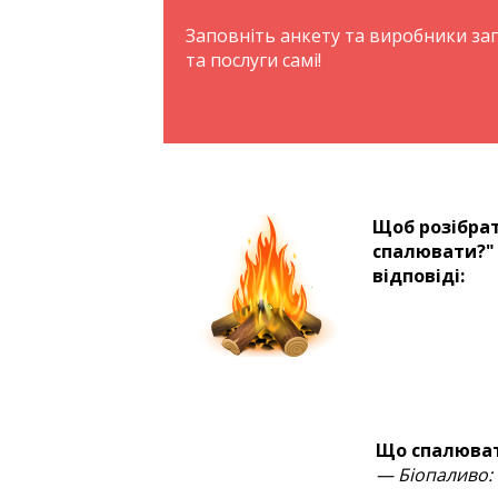
Заповніть анкету та виробники з
та послуги самі!
Щоб розібрат
спалювати?" 
відповіді:
Що спалюва
— Біопаливо: