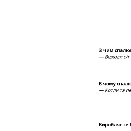
З чим спалю
— Відходи с/г
В чому спал
— Котли та пе
Виробляєте 