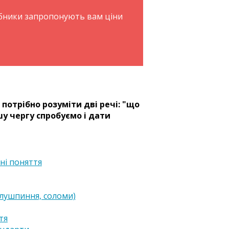
обники запропонують вам ціни
потрібно розуміти дві речі: "що
шу чергу спробуємо і дати
ні поняття
 лушпиння, соломи)
тя