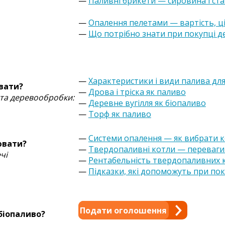
—
Паливні брикети — сировина і ст
—
Опалення пелетами — вартість, ц
—
Що потрібно знати при покупці д
—
Характеристики і види палива дл
вати?
—
Дрова і тріска як паливо
 та деревообробки:
—
Деревне вугілля як біопаливо
—
Торф як паливо
—
Системи опалення — як вибрати к
ювати?
—
Твердопаливні котли — переваги 
чі
—
Рентабельність твердопаливних 
—
Підказки, які допоможуть при по
Подати оголошення
біопаливо?