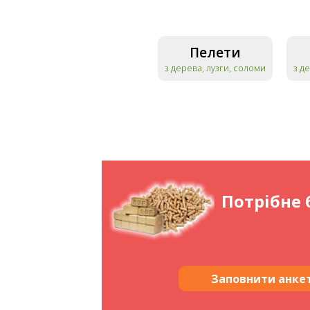
Пелети
з дерева, лузги, соломи
з д
Потрібне 
Заповнити анке