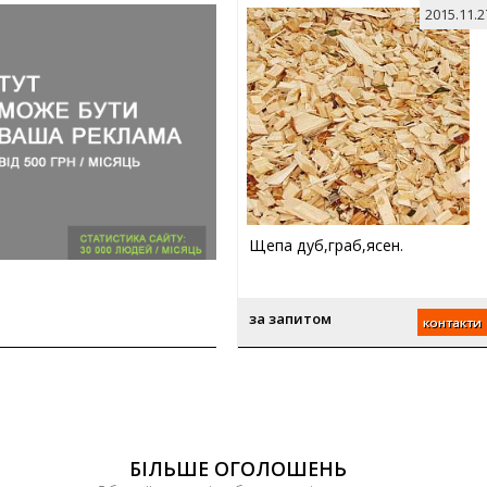
2015.11.2
Щепа дуб,граб,ясен.
за запитом
контакти
БІЛЬШЕ ОГОЛОШЕНЬ