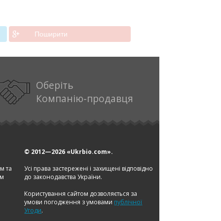
Поширити
Оберіть
Компанію-продавця
© 2012—2026
«Ukrbio.com».
ом та
Усі права застережені і захищені відповідно
ам
до законодавства України.
Користування сайтом дозволяється за
умови погодження з умовами
публічної
Угоди
.