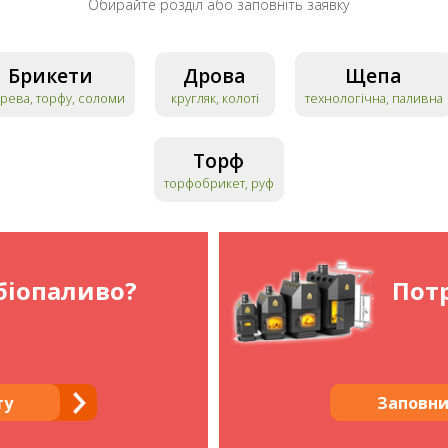
Обирайте розділ або заповніть заявку
Брикети
Дрова
Щепа
ерева, торфу, соломи
кругляк, колоті
технологічна, паливна
Торф
торфобрикет, руф
біопаливо?
Потр
ту
Заповни