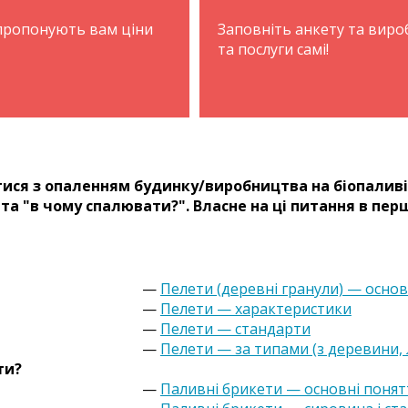
апропонують вам ціни
Заповніть анкету та вир
та послуги самі!
ися з опаленням будинку/виробництва на біопаливі 
та "в чому спалювати?". Власне на ці питання в пер
—
Пелети (деревні гранули) — основ
—
Пелети — характеристики
—
Пелети — стандарти
—
Пелети — за типами (з деревини,
ти?
—
Паливні брикети — основні понят