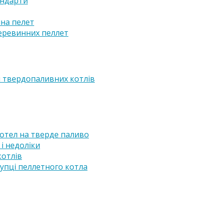
андарти
іна пелет
еревинних пеллет
я твердопаливних котлів
отел на тверде паливо
і недоліки
котлів
купці пеллетного котла